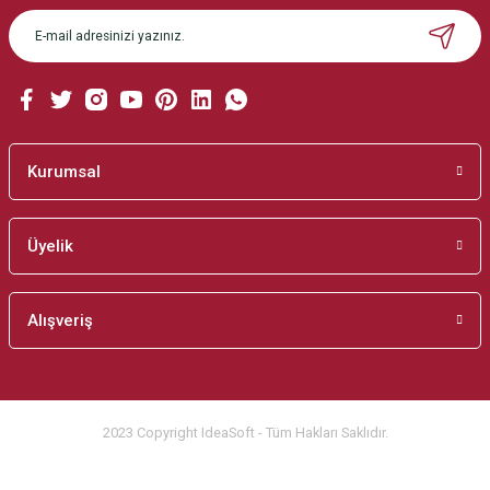
Ürün açıklamasında eksik bilgiler bulunuyor.
Ürün bilgilerinde hatalar bulunuyor.
Ürün fiyatı diğer sitelerden daha pahalı.
Bu ürüne benzer farklı alternatifler olmalı.
Kurumsal
Üyelik
Gönder
Alışveriş
2023 Copyright IdeaSoft - Tüm Hakları Saklıdır.