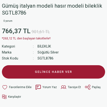
Gümüş italyan modeli hasır modeli bileklik
SGTL8786
0 yorum
766,37 TL
901,61 TL
*263,12 TL den başlayan taksitlerle!!
Kategori
BİLEKLİK
Marka
Söğütlü Silver
Stok Kodu
SGTL8786
GELİNCE HABER VER
Yorum Yaz
Tavsiye Et
Paylaş
Karşılaştır