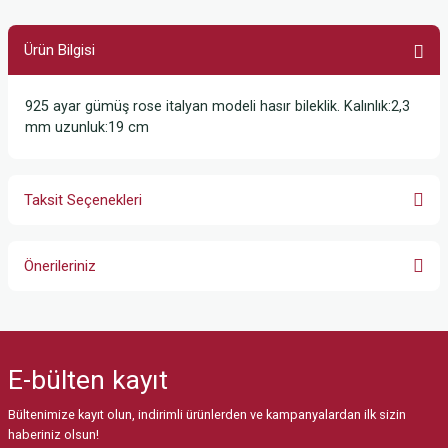
Ürün Bilgisi
925 ayar gümüş rose italyan modeli hasır bileklik. Kalınlık:2,3
mm uzunluk:19 cm
Taksit Seçenekleri
Önerileriniz
Bu ürünün fiyat bilgisi, resim, ürün açıklamalarında ve diğer konularda
yetersiz gördüğünüz noktaları öneri formunu kullanarak tarafımıza
iletebilirsiniz.
E-bülten
kayıt
Görüş ve önerileriniz için teşekkür ederiz.
Bültenimize kayıt olun, indirimli ürünlerden ve kampanyalardan ilk sizin
Ürün resmi kalitesiz, bozuk veya görüntülenemiyor.
haberiniz olsun!