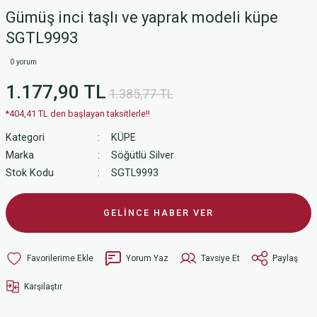
Gümüş inci taşlı ve yaprak modeli küpe
SGTL9993
0 yorum
1.177,90 TL
1.385,77 TL
*404,41 TL den başlayan taksitlerle!!
Kategori
KÜPE
Marka
Söğütlü Silver
Stok Kodu
SGTL9993
GELİNCE HABER VER
Yorum Yaz
Tavsiye Et
Paylaş
Karşılaştır