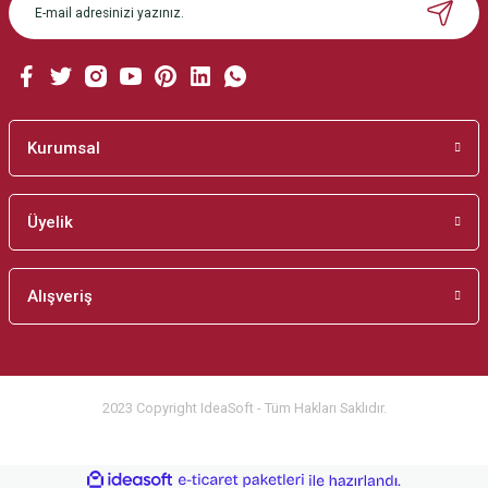
Ürün bilgilerinde hatalar bulunuyor.
Ürün fiyatı diğer sitelerden daha pahalı.
Bu ürüne benzer farklı alternatifler olmalı.
Kurumsal
Üyelik
Gönder
Alışveriş
2023 Copyright IdeaSoft - Tüm Hakları Saklıdır.
ideasoft
ile
e-