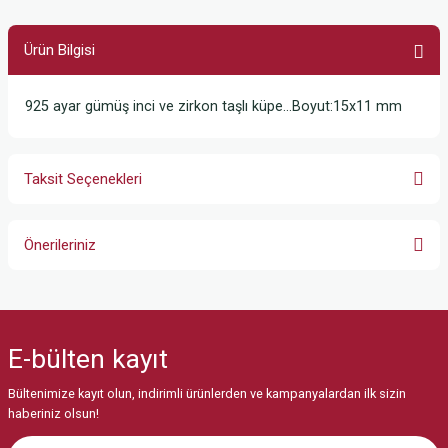
Ürün Bilgisi
925 ayar gümüş inci ve zirkon taşlı küpe…Boyut:15x11 mm
Taksit Seçenekleri
Önerileriniz
Bu ürünün fiyat bilgisi, resim, ürün açıklamalarında ve diğer konularda
yetersiz gördüğünüz noktaları öneri formunu kullanarak tarafımıza
iletebilirsiniz.
E-bülten
kayıt
Görüş ve önerileriniz için teşekkür ederiz.
Bültenimize kayıt olun, indirimli ürünlerden ve kampanyalardan ilk sizin
Ürün resmi kalitesiz, bozuk veya görüntülenemiyor.
haberiniz olsun!
Ürün açıklamasında eksik bilgiler bulunuyor.