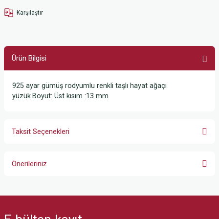
Karşılaştır
Ürün Bilgisi
925 ayar gümüş rodyumlu renkli taşlı hayat ağaçı
yüzük.Boyut: Üst kısım :13 mm
Taksit Seçenekleri
Önerileriniz
Bu ürünün fiyat bilgisi, resim, ürün açıklamalarında ve diğer konularda
yetersiz gördüğünüz noktaları öneri formunu kullanarak tarafımıza
iletebilirsiniz.
Görüş ve önerileriniz için teşekkür ederiz.