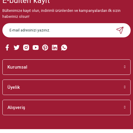
E-bülten
kayıt
Bültenimize kayıt olun, indirimli ürünlerden ve kampanyalardan ilk sizin
Ürün resmi kalitesiz, bozuk veya görüntülenemiyor.
haberiniz olsun!
Ürün açıklamasında eksik bilgiler bulunuyor.
Ürün bilgilerinde hatalar bulunuyor.
Ürün fiyatı diğer sitelerden daha pahalı.
Bu ürüne benzer farklı alternatifler olmalı.
Kurumsal
Üyelik
Gönder
Alışveriş