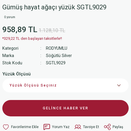
Gümüş hayat ağaçı yüzük SGTL9029
0 yorum
958,89 TL
1.128,10 TL
*329,22 TL den başlayan taksitlerle!!
Kategori
RODYUMLU
Marka
Söğütlü Silver
Stok Kodu
SGTL9029
Yüzük Ölçüsü
GELİNCE HABER VER
Yorum Yaz
Tavsiye Et
Paylaş