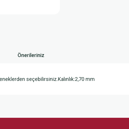
Önerileriniz
eneklerden seçebilirsiniz.Kalınlık:2,70 mm
 yetersiz gördüğünüz noktaları öneri formunu kullanarak tarafımıza iletebilirsini