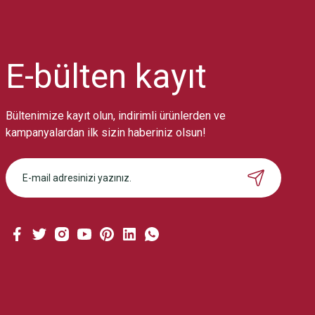
Ürün resmi kalitesiz, bozuk veya görüntülenemiyor.
Ürün açıklamasında eksik bilgiler bulunuyor.
Ürün bilgilerinde hatalar bulunuyor.
Ürün fiyatı diğer sitelerden daha pahalı.
E-bülten
kayıt
Bu ürüne benzer farklı alternatifler olmalı.
Bültenimize kayıt olun, indirimli ürünlerden ve
kampanyalardan ilk sizin haberiniz olsun!