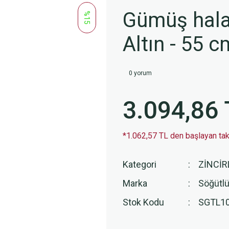
Gümüş hala
%15
Altın - 55 c
0 yorum
3.094,86 
*1.062,57 TL den başlayan taks
Kategori
ZİNCİR
Marka
Söğütlü
Stok Kodu
SGTL1