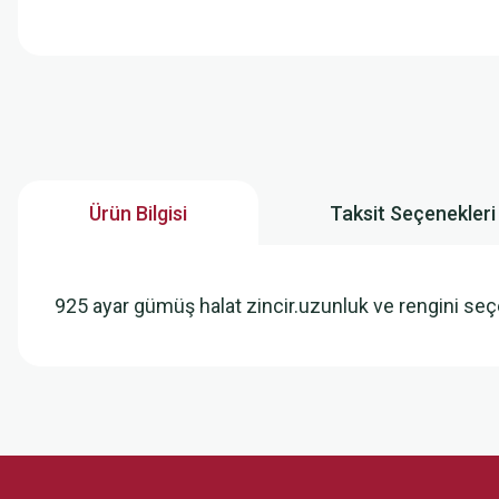
Ürün Bilgisi
Taksit Seçenekleri
925 ayar gümüş halat zincir.uzunluk ve rengini seç
Bu ürünün fiyat bilgisi, resim, ürün açıklamalarında ve diğer konularda
Görüş ve önerileriniz için teşekkür ederiz.