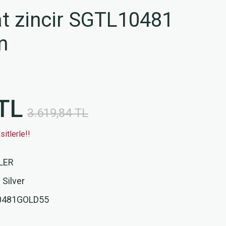
t zincir SGTL10481
m
TL
3.619,84 TL
itlerle!!
LER
 Silver
0481GOLD55