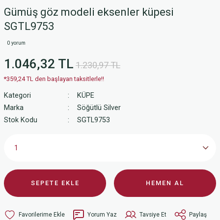
Gümüş göz modeli eksenler küpesi
SGTL9753
0 yorum
1.046,32 TL
1.230,97 TL
*359,24 TL den başlayan taksitlerle!!
Kategori
KÜPE
Marka
Söğütlü Silver
Stok Kodu
SGTL9753
SEPETE EKLE
HEMEN AL
Yorum Yaz
Tavsiye Et
Paylaş