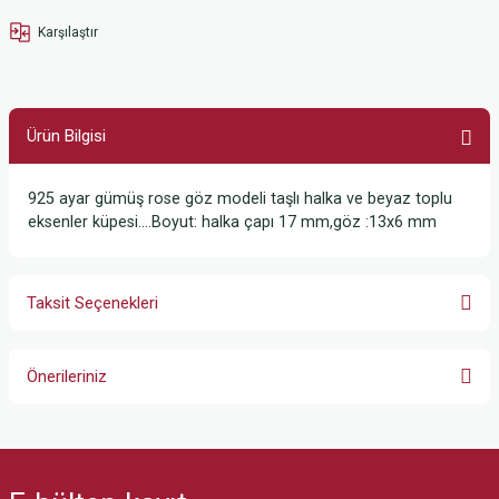
Karşılaştır
Ürün Bilgisi
925 ayar gümüş rose göz modeli taşlı halka ve beyaz toplu
eksenler küpesi….Boyut: halka çapı 17 mm,göz :13x6 mm
Taksit Seçenekleri
Önerileriniz
Bu ürünün fiyat bilgisi, resim, ürün açıklamalarında ve diğer konularda
yetersiz gördüğünüz noktaları öneri formunu kullanarak tarafımıza
iletebilirsiniz.