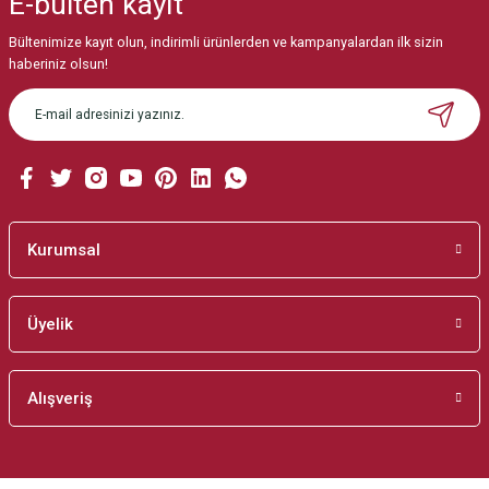
E-bülten
kayıt
Görüş ve önerileriniz için teşekkür ederiz.
Bültenimize kayıt olun, indirimli ürünlerden ve kampanyalardan ilk sizin
Ürün resmi kalitesiz, bozuk veya görüntülenemiyor.
haberiniz olsun!
Ürün açıklamasında eksik bilgiler bulunuyor.
Ürün bilgilerinde hatalar bulunuyor.
Ürün fiyatı diğer sitelerden daha pahalı.
Bu ürüne benzer farklı alternatifler olmalı.
Kurumsal
Üyelik
Gönder
Alışveriş