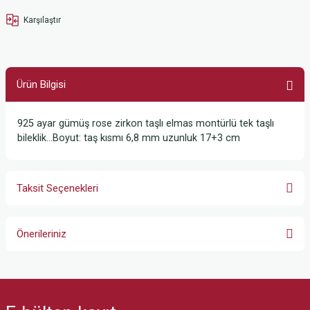
Karşılaştır
Ürün Bilgisi
925 ayar gümüş rose zirkon taşlı elmas montürlü tek taşlı
bileklik...Boyut: taş kısmı 6,8 mm uzunluk 17+3 cm
Taksit Seçenekleri
Önerileriniz
Bu ürünün fiyat bilgisi, resim, ürün açıklamalarında ve diğer konularda
yetersiz gördüğünüz noktaları öneri formunu kullanarak tarafımıza
iletebilirsiniz.