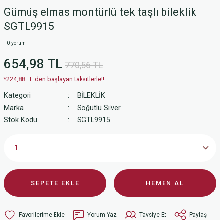
Gümüş elmas montürlü tek taşlı bileklik
SGTL9915
0 yorum
654,98 TL
770,56 TL
*224,88 TL den başlayan taksitlerle!!
Kategori
BİLEKLİK
Marka
Söğütlü Silver
Stok Kodu
SGTL9915
SEPETE EKLE
HEMEN AL
Yorum Yaz
Tavsiye Et
Paylaş