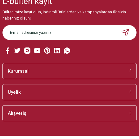
E-bülten
kayıt
Görüş ve önerileriniz için teşekkür ederiz.
Bültenimize kayıt olun, indirimli ürünlerden ve kampanyalardan ilk sizin
Ürün resmi kalitesiz, bozuk veya görüntülenemiyor.
haberiniz olsun!
Ürün açıklamasında eksik bilgiler bulunuyor.
Ürün bilgilerinde hatalar bulunuyor.
Ürün fiyatı diğer sitelerden daha pahalı.
Bu ürüne benzer farklı alternatifler olmalı.
Kurumsal
Üyelik
Gönder
Alışveriş