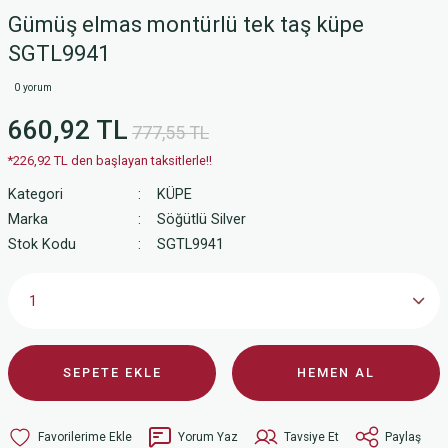
Gümüş elmas montürlü tek taş küpe
SGTL9941
0 yorum
660,92 TL
777,55 TL
*226,92 TL den başlayan taksitlerle!!
Kategori
KÜPE
Marka
Söğütlü Silver
Stok Kodu
SGTL9941
SEPETE EKLE
HEMEN AL
Yorum Yaz
Tavsiye Et
Paylaş