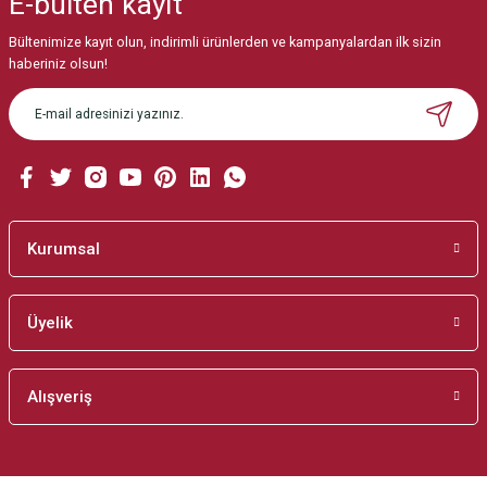
E-bülten
kayıt
Görüş ve önerileriniz için teşekkür ederiz.
Bültenimize kayıt olun, indirimli ürünlerden ve kampanyalardan ilk sizin
Ürün resmi kalitesiz, bozuk veya görüntülenemiyor.
haberiniz olsun!
Ürün açıklamasında eksik bilgiler bulunuyor.
Ürün bilgilerinde hatalar bulunuyor.
Ürün fiyatı diğer sitelerden daha pahalı.
Bu ürüne benzer farklı alternatifler olmalı.
Kurumsal
Üyelik
Gönder
Alışveriş