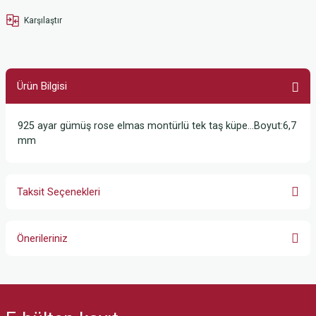
Karşılaştır
Ürün Bilgisi
925 ayar gümüş rose elmas montürlü tek taş küpe…Boyut:6,7
mm
Taksit Seçenekleri
Önerileriniz
Bu ürünün fiyat bilgisi, resim, ürün açıklamalarında ve diğer konularda
yetersiz gördüğünüz noktaları öneri formunu kullanarak tarafımıza
iletebilirsiniz.