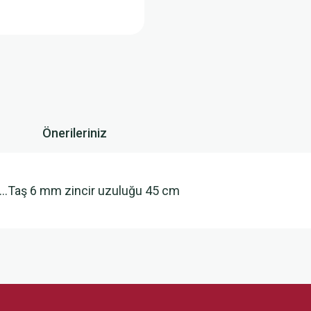
Önerileriniz
e…Taş 6 mm zincir uzuluğu 45 cm
 yetersiz gördüğünüz noktaları öneri formunu kullanarak tarafımıza iletebilirsini