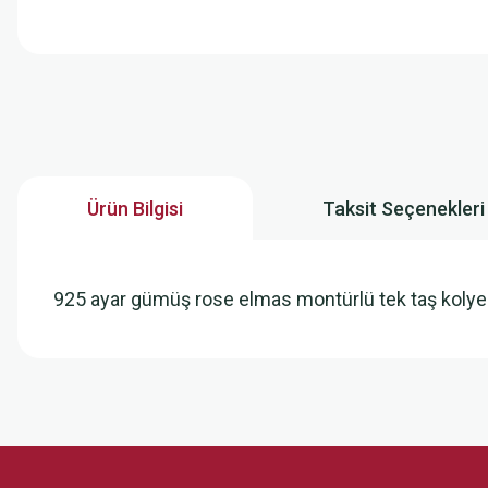
Ürün Bilgisi
Taksit Seçenekleri
925 ayar gümüş rose elmas montürlü tek taş koly
Bu ürünün fiyat bilgisi, resim, ürün açıklamalarında ve diğer konularda
Görüş ve önerileriniz için teşekkür ederiz.