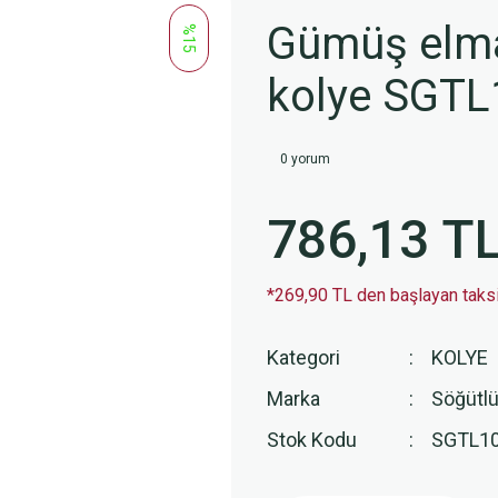
Gümüş elma
%15
kolye SGT
0 yorum
786,13 T
*269,90 TL den başlayan taksit
Kategori
KOLYE
Marka
Söğütlü
Stok Kodu
SGTL1