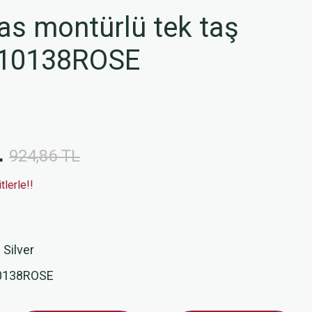
s montürlü tek taş
L10138ROSE
L
924,86 TL
lerle!!
 Silver
0138ROSE