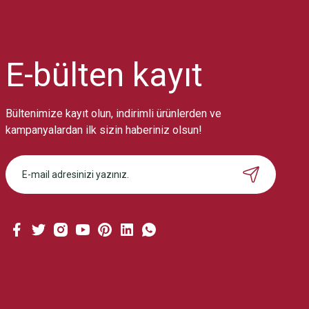
Ürün resmi kalitesiz, bozuk veya görüntülenemiyor.
Ürün açıklamasında eksik bilgiler bulunuyor.
Ürün bilgilerinde hatalar bulunuyor.
Ürün fiyatı diğer sitelerden daha pahalı.
E-bülten
kayıt
Bu ürüne benzer farklı alternatifler olmalı.
Bültenimize kayıt olun, indirimli ürünlerden ve
kampanyalardan ilk sizin haberiniz olsun!