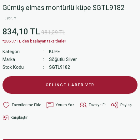
Gümüş elmas montürlü küpe SGTL9182
0 yorum
834,10 TL
981,29 TL
*286,37 TL den başlayan taksitlerle!!
Kategori
KÜPE
Marka
Söğütlü Silver
Stok Kodu
SGTL9182
GELİNCE HABER VER
Yorum Yaz
Tavsiye Et
Paylaş
Karşılaştır