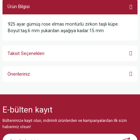
Ürün Bilgisi
925 ayar gümüş rose elmas montürlü zirkon taşlı küpe.
Boyut:taş:6 mm yukardan aşağıya kadar:15 mm
Taksit Seçenekleri
Önerileriniz
Bu ürünün fiyat bilgisi, resim, ürün açıklamalarında ve diğer konularda
yetersiz gördüğünüz noktaları öneri formunu kullanarak tarafımıza
iletebilirsiniz.
E-bülten
kayıt
Görüş ve önerileriniz için teşekkür ederiz.
Bültenimize kayıt olun, indirimli ürünlerden ve kampanyalardan ilk sizin
Ürün resmi kalitesiz, bozuk veya görüntülenemiyor.
haberiniz olsun!
Ürün açıklamasında eksik bilgiler bulunuyor.