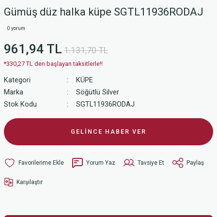
Gümüş düz halka küpe SGTL11936RODAJ
0 yorum
961,94 TL
1.131,70 TL
*330,27 TL den başlayan taksitlerle!!
Kategori
KÜPE
Marka
Söğütlü Silver
Stok Kodu
SGTL11936RODAJ
GELİNCE HABER VER
Yorum Yaz
Tavsiye Et
Paylaş
Karşılaştır