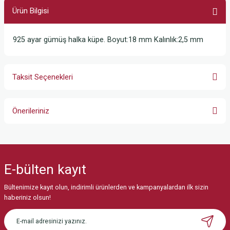
Ürün Bilgisi
925 ayar gümüş halka küpe. Boyut:18 mm Kalınlık:2,5 mm
Taksit Seçenekleri
Önerileriniz
Bu ürünün fiyat bilgisi, resim, ürün açıklamalarında ve diğer konularda
yetersiz gördüğünüz noktaları öneri formunu kullanarak tarafımıza
iletebilirsiniz.
E-bülten
kayıt
Görüş ve önerileriniz için teşekkür ederiz.
Bültenimize kayıt olun, indirimli ürünlerden ve kampanyalardan ilk sizin
Ürün resmi kalitesiz, bozuk veya görüntülenemiyor.
haberiniz olsun!
Ürün açıklamasında eksik bilgiler bulunuyor.
Ürün bilgilerinde hatalar bulunuyor.