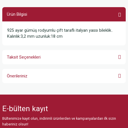
Ürün Bilgisi
925 ayar gümüş rodyumlu çift taraflı italyan yassı bileklik..
Kalınlık:3,2 mm uzunluk:18 cm
Taksit Seçenekleri
Önerileriniz
Bu ürünün fiyat bilgisi, resim, ürün açıklamalarında ve diğer konularda
yetersiz gördüğünüz noktaları öneri formunu kullanarak tarafımıza
iletebilirsiniz.
E-bülten
kayıt
Görüş ve önerileriniz için teşekkür ederiz.
Bültenimize kayıt olun, indirimli ürünlerden ve kampanyalardan ilk sizin
Ürün resmi kalitesiz, bozuk veya görüntülenemiyor.
haberiniz olsun!