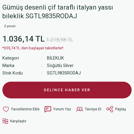
Gümüş desenli çif taraflı italyan yassı
bileklik SGTL9835RODAJ
0 yorum
1.036,14 TL
1.218,98 TL
*355,74 TL den başlayan taksitlerle!!
Kategori
BİLEKLİK
Marka
Söğütlü Silver
Stok Kodu
SGTL9835RODAJ
GELİNCE HABER VER
Yorum Yaz
Tavsiye Et
Paylaş
Karşılaştır