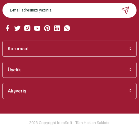
Ürün açıklamasında eksik bilgiler bulunuyor.
Ürün bilgilerinde hatalar bulunuyor.
Ürün fiyatı diğer sitelerden daha pahalı.
Bu ürüne benzer farklı alternatifler olmalı.
Kurumsal
Üyelik
Gönder
Alışveriş
2023 Copyright IdeaSoft - Tüm Hakları Saklıdır.