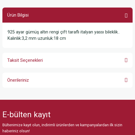
Ürün Bilgisi
925 ayar gümüş altın rengi çift taraflı italyan yassı bileklik..
Kalınlık:3,2 mm uzunluk:18 cm
Taksit Seçenekleri
Önerileriniz
Bu ürünün fiyat bilgisi, resim, ürün açıklamalarında ve diğer konularda
yetersiz gördüğünüz noktaları öneri formunu kullanarak tarafımıza
iletebilirsiniz.
E-bülten
kayıt
Görüş ve önerileriniz için teşekkür ederiz.
Bültenimize kayıt olun, indirimli ürünlerden ve kampanyalardan ilk sizin
Ürün resmi kalitesiz, bozuk veya görüntülenemiyor.
haberiniz olsun!