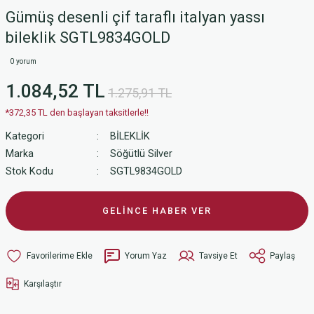
Gümüş desenli çif taraflı italyan yassı
bileklik SGTL9834GOLD
0 yorum
1.084,52 TL
1.275,91 TL
*372,35 TL den başlayan taksitlerle!!
Kategori
BİLEKLİK
Marka
Söğütlü Silver
Stok Kodu
SGTL9834GOLD
GELİNCE HABER VER
Yorum Yaz
Tavsiye Et
Paylaş
Karşılaştır