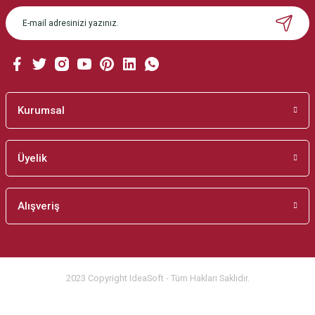
Ürün açıklamasında eksik bilgiler bulunuyor.
Ürün bilgilerinde hatalar bulunuyor.
Ürün fiyatı diğer sitelerden daha pahalı.
Bu ürüne benzer farklı alternatifler olmalı.
Kurumsal
Üyelik
Gönder
Alışveriş
2023 Copyright IdeaSoft - Tüm Hakları Saklıdır.