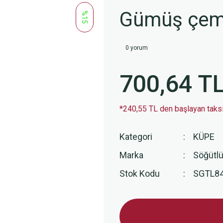
Gümüş çem
%15
0 yorum
700,64 T
*240,55 TL den başlayan taksit
Kategori
KÜPE
Marka
Söğütlü
Stok Kodu
SGTL8