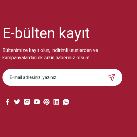
Ürün resmi kalitesiz, bozuk veya görüntülenemiyor.
Ürün açıklamasında eksik bilgiler bulunuyor.
Ürün bilgilerinde hatalar bulunuyor.
Ürün fiyatı diğer sitelerden daha pahalı.
E-bülten
kayıt
Bu ürüne benzer farklı alternatifler olmalı.
Bültenimize kayıt olun, indirimli ürünlerden ve
kampanyalardan ilk sizin haberiniz olsun!