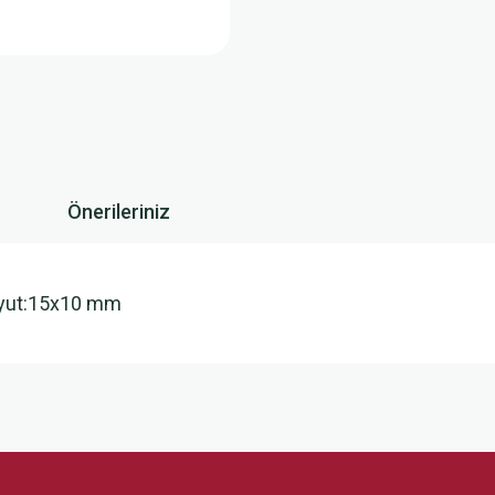
Önerileriniz
oyut:15x10 mm
 yetersiz gördüğünüz noktaları öneri formunu kullanarak tarafımıza iletebilirsini