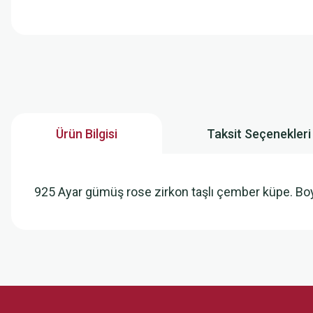
Ürün Bilgisi
Taksit Seçenekleri
925 Ayar gümüş rose zirkon taşlı çember küpe. B
Bu ürünün fiyat bilgisi, resim, ürün açıklamalarında ve diğer konularda
Görüş ve önerileriniz için teşekkür ederiz.