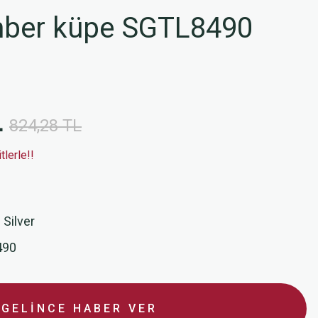
ber küpe SGTL8490
L
824,28 TL
lerle!!
 Silver
490
GELİNCE HABER VER