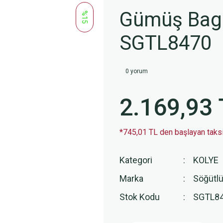
Gümüş Baget
%15
SGTL8470
0 yorum
2.169,93 
*745,01 TL den başlayan taksit
Kategori
KOLYE
Marka
Söğütlü
Stok Kodu
SGTL8