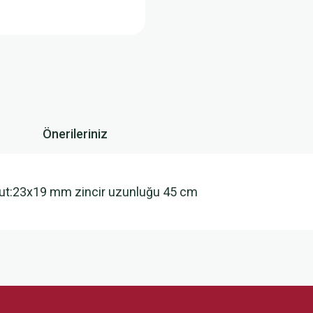
Önerileriniz
oyut:23x19 mm zincir uzunluğu 45 cm
 yetersiz gördüğünüz noktaları öneri formunu kullanarak tarafımıza iletebilirsini