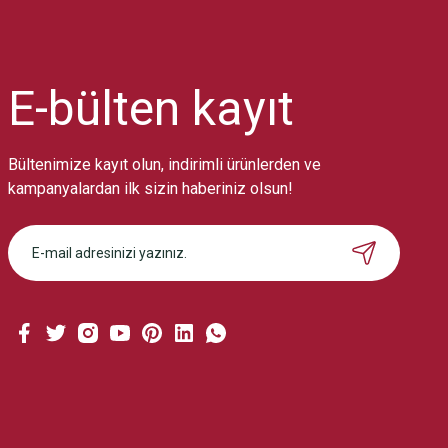
Ürün resmi kalitesiz, bozuk veya görüntülenemiyor.
Ürün açıklamasında eksik bilgiler bulunuyor.
Ürün bilgilerinde hatalar bulunuyor.
Ürün fiyatı diğer sitelerden daha pahalı.
E-bülten
kayıt
Bu ürüne benzer farklı alternatifler olmalı.
Bültenimize kayıt olun, indirimli ürünlerden ve
kampanyalardan ilk sizin haberiniz olsun!