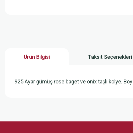
Ürün Bilgisi
Taksit Seçenekleri
925 Ayar gümüş rose baget ve onix taşlı kolye. B
Bu ürünün fiyat bilgisi, resim, ürün açıklamalarında ve diğer konularda
Görüş ve önerileriniz için teşekkür ederiz.