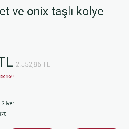
 ve onix taşlı kolye
TL
2.552,86 TL
lerle!!
 Silver
470