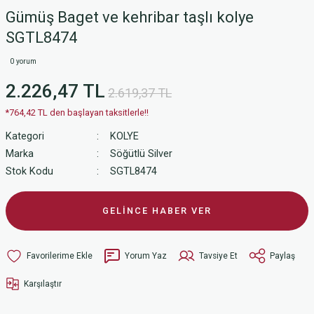
Gümüş Baget ve kehribar taşlı kolye
SGTL8474
0 yorum
2.226,47 TL
2.619,37 TL
*764,42 TL den başlayan taksitlerle!!
Kategori
KOLYE
Marka
Söğütlü Silver
Stok Kodu
SGTL8474
GELİNCE HABER VER
Yorum Yaz
Tavsiye Et
Paylaş
Karşılaştır