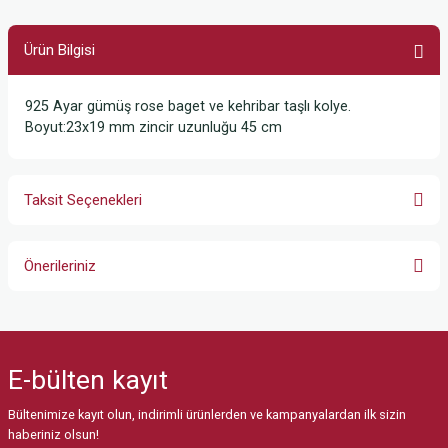
Ürün Bilgisi
925 Ayar gümüş rose baget ve kehribar taşlı kolye.
Boyut:23x19 mm zincir uzunluğu 45 cm
Taksit Seçenekleri
Önerileriniz
Bu ürünün fiyat bilgisi, resim, ürün açıklamalarında ve diğer konularda
yetersiz gördüğünüz noktaları öneri formunu kullanarak tarafımıza
iletebilirsiniz.
E-bülten
kayıt
Görüş ve önerileriniz için teşekkür ederiz.
Bültenimize kayıt olun, indirimli ürünlerden ve kampanyalardan ilk sizin
Ürün resmi kalitesiz, bozuk veya görüntülenemiyor.
haberiniz olsun!