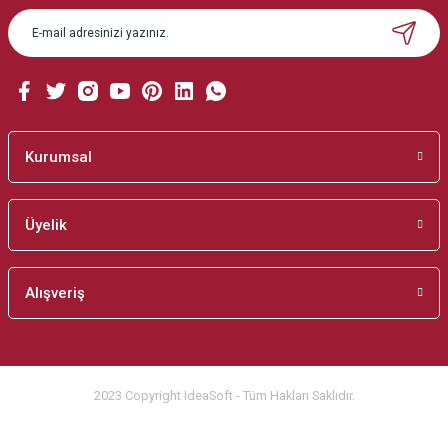
Ürün açıklamasında eksik bilgiler bulunuyor.
Ürün bilgilerinde hatalar bulunuyor.
Ürün fiyatı diğer sitelerden daha pahalı.
Bu ürüne benzer farklı alternatifler olmalı.
Kurumsal
Üyelik
Gönder
Alışveriş
2023 Copyright IdeaSoft - Tüm Hakları Saklıdır.