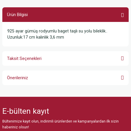
Ürün Bilgisi
925 ayar gümüş rodyumlu baget taşlı su yolu bileklik..
Uzunluk:17 cm kalınlık 3,6 mm
Taksit Seçenekleri
Önerileriniz
Bu ürünün fiyat bilgisi, resim, ürün açıklamalarında ve diğer konularda
yetersiz gördüğünüz noktaları öneri formunu kullanarak tarafımıza
iletebilirsiniz.
E-bülten
kayıt
Görüş ve önerileriniz için teşekkür ederiz.
Bültenimize kayıt olun, indirimli ürünlerden ve kampanyalardan ilk sizin
Ürün resmi kalitesiz, bozuk veya görüntülenemiyor.
haberiniz olsun!