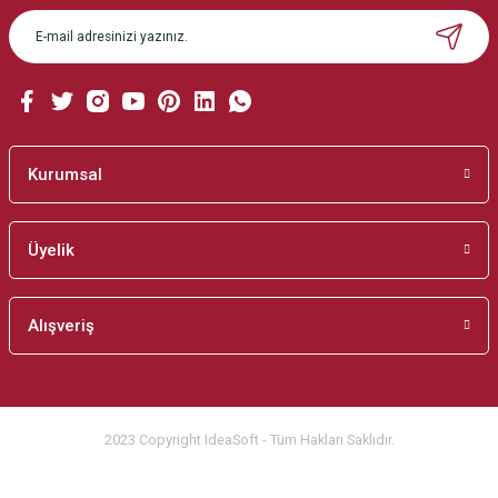
Ürün açıklamasında eksik bilgiler bulunuyor.
Ürün bilgilerinde hatalar bulunuyor.
Ürün fiyatı diğer sitelerden daha pahalı.
Bu ürüne benzer farklı alternatifler olmalı.
Kurumsal
Üyelik
Gönder
Alışveriş
2023 Copyright IdeaSoft - Tüm Hakları Saklıdır.