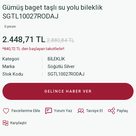
Gümüş baget taşlı su yolu bileklik
SGTL10027RODAJ
0 yorum
2.448,71 TL
2.880,84 TL
*840,72 TL den başlayan taksitlerle!!
Kategori
BİLEKLİK
Marka
Söğütlü Silver
Stok Kodu
SGTL10027RODAJ
GELİNCE HABER VER
Yorum Yaz
Tavsiye Et
Paylaş
Karşılaştır