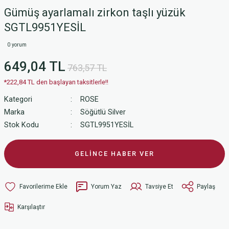
Gümüş ayarlamalı zirkon taşlı yüzük
SGTL9951YESİL
0 yorum
649,04 TL
763,57 TL
*222,84 TL den başlayan taksitlerle!!
Kategori
ROSE
Marka
Söğütlü Silver
Stok Kodu
SGTL9951YESİL
GELİNCE HABER VER
Yorum Yaz
Tavsiye Et
Paylaş
Karşılaştır