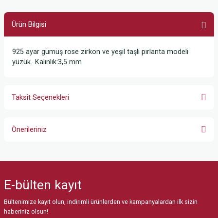
Ürün Bilgisi
925 ayar gümüş rose zirkon ve yeşil taşlı pırlanta modeli
yüzük…Kalınlık:3,5 mm
Taksit Seçenekleri
Önerileriniz
Bu ürünün fiyat bilgisi, resim, ürün açıklamalarında ve diğer konularda
yetersiz gördüğünüz noktaları öneri formunu kullanarak tarafımıza
iletebilirsiniz.
E-bülten
kayıt
Görüş ve önerileriniz için teşekkür ederiz.
Bültenimize kayıt olun, indirimli ürünlerden ve kampanyalardan ilk sizin
Ürün resmi kalitesiz, bozuk veya görüntülenemiyor.
haberiniz olsun!