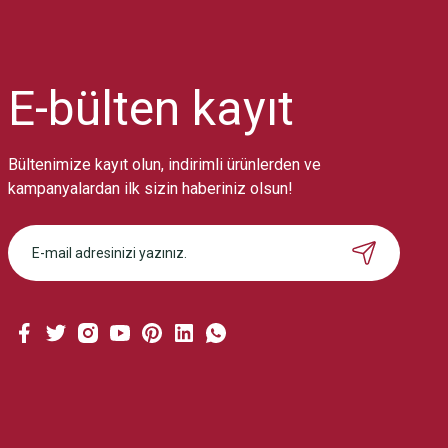
Ürün resmi kalitesiz, bozuk veya görüntülenemiyor.
Ürün açıklamasında eksik bilgiler bulunuyor.
Ürün bilgilerinde hatalar bulunuyor.
Ürün fiyatı diğer sitelerden daha pahalı.
E-bülten
kayıt
Bu ürüne benzer farklı alternatifler olmalı.
Bültenimize kayıt olun, indirimli ürünlerden ve
kampanyalardan ilk sizin haberiniz olsun!