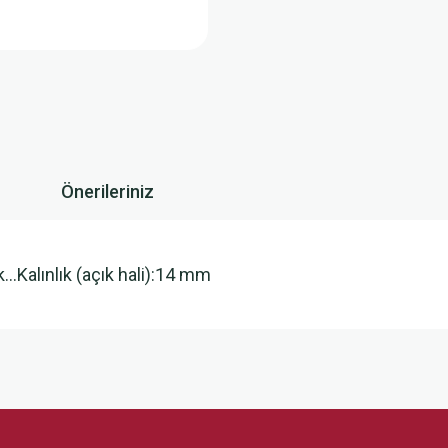
Önerileriniz
…Kalınlık (açık hali):14 mm
 yetersiz gördüğünüz noktaları öneri formunu kullanarak tarafımıza iletebilirsini