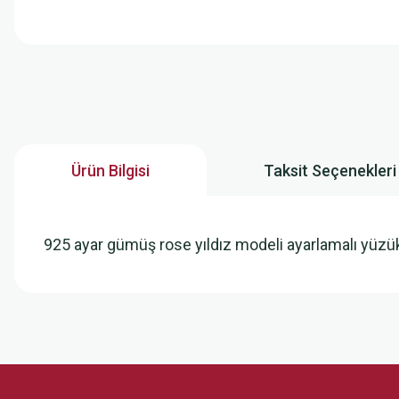
Ürün Bilgisi
Taksit Seçenekleri
925 ayar gümüş rose yıldız modeli ayarlamalı yüzük
Bu ürünün fiyat bilgisi, resim, ürün açıklamalarında ve diğer konularda
Görüş ve önerileriniz için teşekkür ederiz.