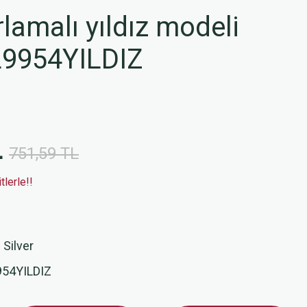
amalı yıldız modeli
L9954YILDIZ
L
751,59 TL
lerle!!
 Silver
54YILDIZ