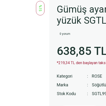
Gümüş ayarl
%15
yüzük SGT
0 yorum
638,85 T
*219,34 TL den başlayan taksit
Kategori
ROSE
Marka
Söğütlü
Stok Kodu
SGTL99