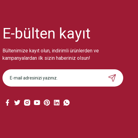
Ürün resmi kalitesiz, bozuk veya görüntülenemiyor.
Ürün açıklamasında eksik bilgiler bulunuyor.
Ürün bilgilerinde hatalar bulunuyor.
Ürün fiyatı diğer sitelerden daha pahalı.
E-bülten
kayıt
Bu ürüne benzer farklı alternatifler olmalı.
Bültenimize kayıt olun, indirimli ürünlerden ve
kampanyalardan ilk sizin haberiniz olsun!