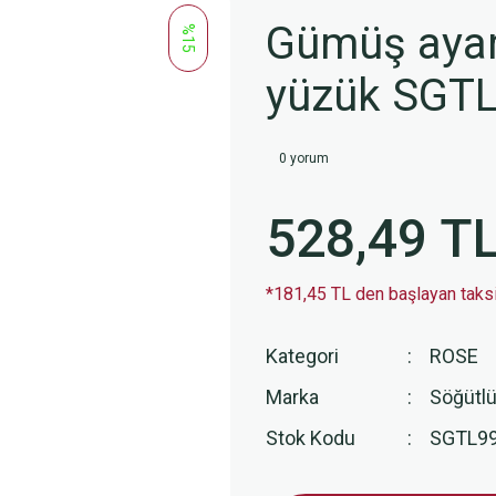
Gümüş ayar
%15
yüzük SGT
0 yorum
528,49 T
*181,45 TL den başlayan taksit
Kategori
ROSE
Marka
Söğütlü
Stok Kodu
SGTL99