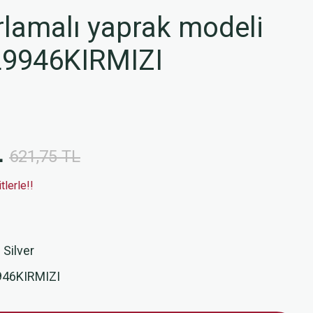
lamalı yaprak modeli
L9946KIRMIZI
L
621,75 TL
lerle!!
 Silver
46KIRMIZI