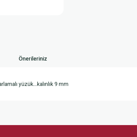
Önerileriniz
yarlamalı yüzük…kalınlık 9 mm
 yetersiz gördüğünüz noktaları öneri formunu kullanarak tarafımıza iletebilirsini