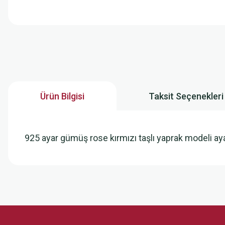
Ürün Bilgisi
Taksit Seçenekleri
925 ayar gümüş rose kırmızı taşlı yaprak modeli a
Bu ürünün fiyat bilgisi, resim, ürün açıklamalarında ve diğer konularda
Görüş ve önerileriniz için teşekkür ederiz.