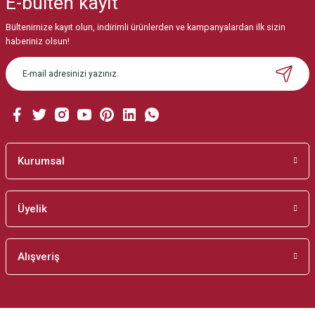
E-bülten
kayıt
Görüş ve önerileriniz için teşekkür ederiz.
Bültenimize kayıt olun, indirimli ürünlerden ve kampanyalardan ilk sizin
Ürün resmi kalitesiz, bozuk veya görüntülenemiyor.
haberiniz olsun!
Ürün açıklamasında eksik bilgiler bulunuyor.
Ürün bilgilerinde hatalar bulunuyor.
Ürün fiyatı diğer sitelerden daha pahalı.
Bu ürüne benzer farklı alternatifler olmalı.
Kurumsal
Üyelik
Gönder
Alışveriş