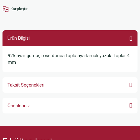
Karşılaştır
Ürün Bilgisi
925 ayar gümüş rose dorica toplu ayarlamalı yüzük…toplar 4
mm
Taksit Seçenekleri
Önerileriniz
Bu ürünün fiyat bilgisi, resim, ürün açıklamalarında ve diğer konularda
yetersiz gördüğünüz noktaları öneri formunu kullanarak tarafımıza
iletebilirsiniz.