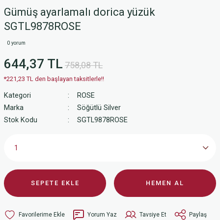
Gümüş ayarlamalı dorica yüzük
SGTL9878ROSE
0 yorum
644,37 TL
758,08 TL
*221,23 TL den başlayan taksitlerle!!
Kategori
ROSE
Marka
Söğütlü Silver
Stok Kodu
SGTL9878ROSE
SEPETE EKLE
HEMEN AL
Yorum Yaz
Tavsiye Et
Paylaş