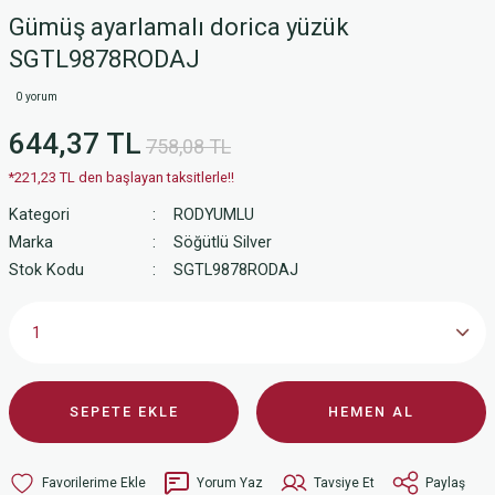
Gümüş ayarlamalı dorica yüzük
SGTL9878RODAJ
0 yorum
644,37 TL
758,08 TL
*221,23 TL den başlayan taksitlerle!!
Kategori
RODYUMLU
Marka
Söğütlü Silver
Stok Kodu
SGTL9878RODAJ
SEPETE EKLE
HEMEN AL
Yorum Yaz
Tavsiye Et
Paylaş