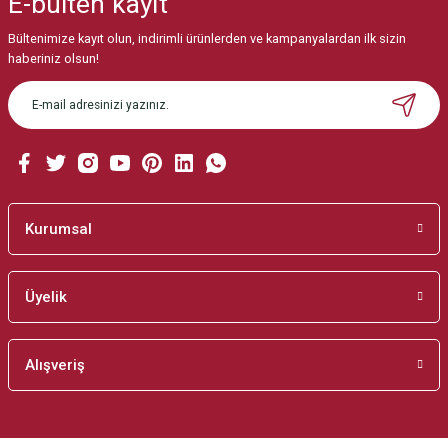
E-bülten
kayıt
Görüş ve önerileriniz için teşekkür ederiz.
Bültenimize kayıt olun, indirimli ürünlerden ve kampanyalardan ilk sizin
Ürün resmi kalitesiz, bozuk veya görüntülenemiyor.
haberiniz olsun!
Ürün açıklamasında eksik bilgiler bulunuyor.
Ürün bilgilerinde hatalar bulunuyor.
Ürün fiyatı diğer sitelerden daha pahalı.
Bu ürüne benzer farklı alternatifler olmalı.
Kurumsal
Üyelik
Gönder
Alışveriş