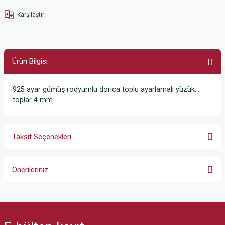
Karşılaştır
Ürün Bilgisi
925 ayar gümüş rodyumlu dorica toplu ayarlamalı yüzük…
toplar 4 mm
Taksit Seçenekleri
Önerileriniz
Bu ürünün fiyat bilgisi, resim, ürün açıklamalarında ve diğer konularda
yetersiz gördüğünüz noktaları öneri formunu kullanarak tarafımıza
iletebilirsiniz.