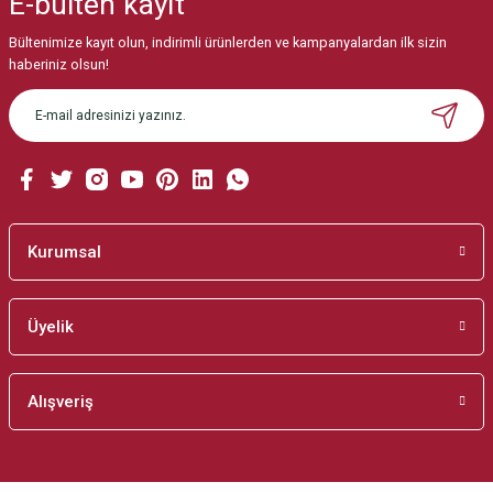
E-bülten
kayıt
Görüş ve önerileriniz için teşekkür ederiz.
Bültenimize kayıt olun, indirimli ürünlerden ve kampanyalardan ilk sizin
Ürün resmi kalitesiz, bozuk veya görüntülenemiyor.
haberiniz olsun!
Ürün açıklamasında eksik bilgiler bulunuyor.
Ürün bilgilerinde hatalar bulunuyor.
Ürün fiyatı diğer sitelerden daha pahalı.
Bu ürüne benzer farklı alternatifler olmalı.
Kurumsal
Üyelik
Gönder
Alışveriş