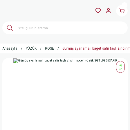
Anasayfa
YÜZÜK
ROSE
Gümüş ayarlamalı baget safir taşlı zinci
%15