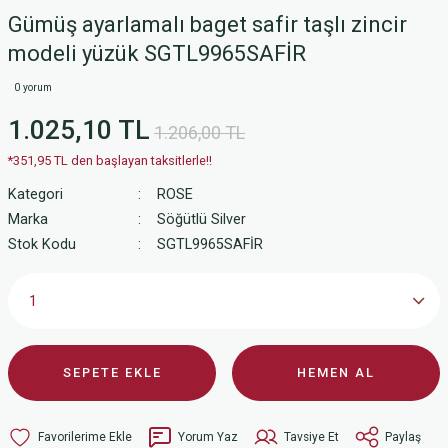
Gümüş ayarlamalı baget safir taşlı zincir
modeli yüzük SGTL9965SAFİR
0 yorum
1.025,10 TL
1.206,00 TL
*351,95 TL den başlayan taksitlerle!!
Kategori
ROSE
Marka
Söğütlü Silver
Stok Kodu
SGTL9965SAFİR
SEPETE EKLE
HEMEN AL
Yorum Yaz
Tavsiye Et
Paylaş