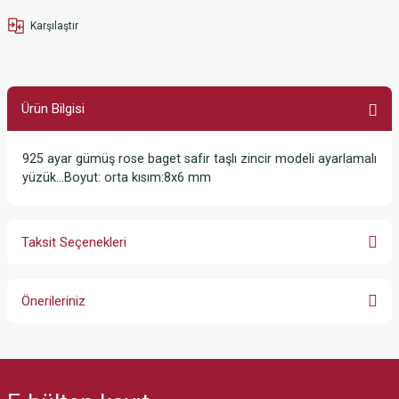
Karşılaştır
Ürün Bilgisi
925 ayar gümüş rose baget safir taşlı zincir modeli ayarlamalı
yüzük…Boyut: orta kısım:8x6 mm
Taksit Seçenekleri
Önerileriniz
Bu ürünün fiyat bilgisi, resim, ürün açıklamalarında ve diğer konularda
yetersiz gördüğünüz noktaları öneri formunu kullanarak tarafımıza
iletebilirsiniz.