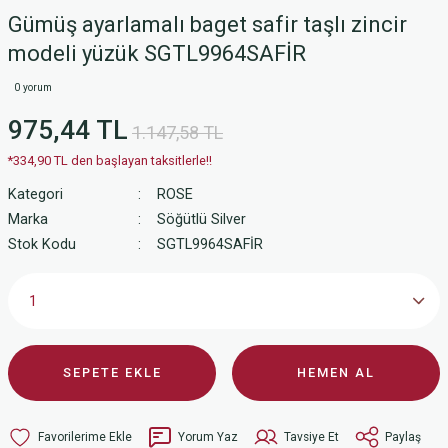
Gümüş ayarlamalı baget safir taşlı zincir
modeli yüzük SGTL9964SAFİR
0 yorum
975,44 TL
1.147,58 TL
*334,90 TL den başlayan taksitlerle!!
Kategori
ROSE
Marka
Söğütlü Silver
Stok Kodu
SGTL9964SAFİR
SEPETE EKLE
HEMEN AL
Yorum Yaz
Tavsiye Et
Paylaş