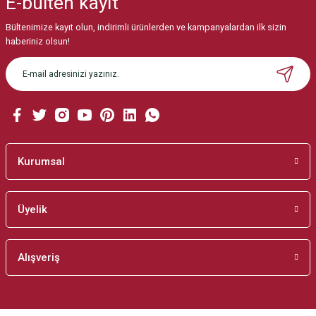
E-bülten
kayıt
Görüş ve önerileriniz için teşekkür ederiz.
Bültenimize kayıt olun, indirimli ürünlerden ve kampanyalardan ilk sizin
Ürün resmi kalitesiz, bozuk veya görüntülenemiyor.
haberiniz olsun!
Ürün açıklamasında eksik bilgiler bulunuyor.
Ürün bilgilerinde hatalar bulunuyor.
Ürün fiyatı diğer sitelerden daha pahalı.
Bu ürüne benzer farklı alternatifler olmalı.
Kurumsal
Üyelik
Gönder
Alışveriş