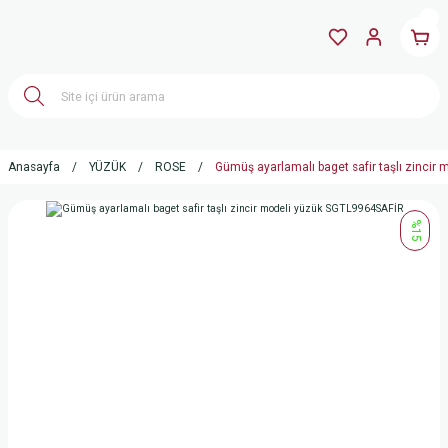
Anasayfa
YÜZÜK
ROSE
Gümüş ayarlamalı baget safir taşlı zinci
%15