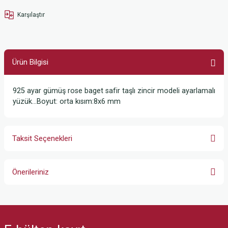
Karşılaştır
Ürün Bilgisi
925 ayar gümüş rose baget safir taşlı zincir modeli ayarlamalı
yüzük…Boyut: orta kısım:8x6 mm
Taksit Seçenekleri
Önerileriniz
Bu ürünün fiyat bilgisi, resim, ürün açıklamalarında ve diğer konularda
yetersiz gördüğünüz noktaları öneri formunu kullanarak tarafımıza
iletebilirsiniz.