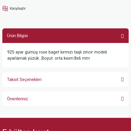
Karşılaştır
Ürün Bilgisi
925 ayar gümüş rose baget kırmızı taşlı zincir modeli
ayarlamalı yüzük…Boyut: orta kısım:8x6 mm
Taksit Seçenekleri
Önerileriniz
Bu ürünün fiyat bilgisi, resim, ürün açıklamalarında ve diğer konularda
yetersiz gördüğünüz noktaları öneri formunu kullanarak tarafımıza
iletebilirsiniz.