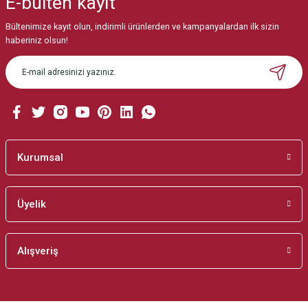
E-bülten
kayıt
Görüş ve önerileriniz için teşekkür ederiz.
Bültenimize kayıt olun, indirimli ürünlerden ve kampanyalardan ilk sizin
Ürün resmi kalitesiz, bozuk veya görüntülenemiyor.
haberiniz olsun!
Ürün açıklamasında eksik bilgiler bulunuyor.
Ürün bilgilerinde hatalar bulunuyor.
Ürün fiyatı diğer sitelerden daha pahalı.
Bu ürüne benzer farklı alternatifler olmalı.
Kurumsal
Üyelik
Gönder
Alışveriş