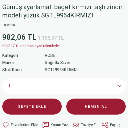
Gümüş ayarlamalı baget kırmızı taşlı zincir
modeli yüzük SGTL9964KIRMIZI
0 yorum
982,06 TL
1.155,37 TL
*337,17 TL den başlayan taksitlerle!!
Kategori
ROSE
Marka
Söğütlü Silver
Stok Kodu
SGTL9964KIRMIZI
SEPETE EKLE
HEMEN AL
Yorum Yaz
Tavsiye Et
Paylaş