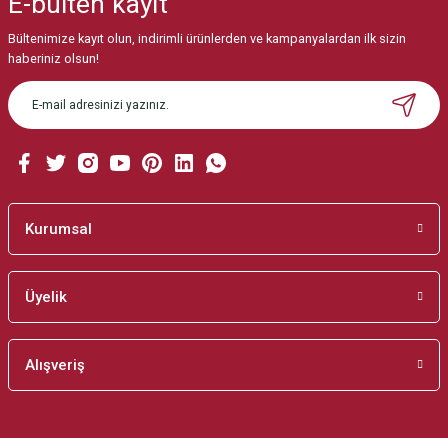
E-bülten
kayıt
Görüş ve önerileriniz için teşekkür ederiz.
Bültenimize kayıt olun, indirimli ürünlerden ve kampanyalardan ilk sizin
Ürün resmi kalitesiz, bozuk veya görüntülenemiyor.
haberiniz olsun!
Ürün açıklamasında eksik bilgiler bulunuyor.
Ürün bilgilerinde hatalar bulunuyor.
Ürün fiyatı diğer sitelerden daha pahalı.
Bu ürüne benzer farklı alternatifler olmalı.
Kurumsal
Üyelik
Gönder
Alışveriş