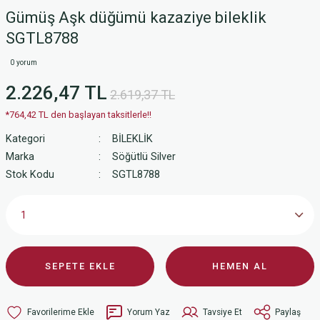
Gümüş Aşk düğümü kazaziye bileklik
SGTL8788
0 yorum
2.226,47 TL
2.619,37 TL
*764,42 TL den başlayan taksitlerle!!
Kategori
BİLEKLİK
Marka
Söğütlü Silver
Stok Kodu
SGTL8788
SEPETE EKLE
HEMEN AL
Yorum Yaz
Tavsiye Et
Paylaş