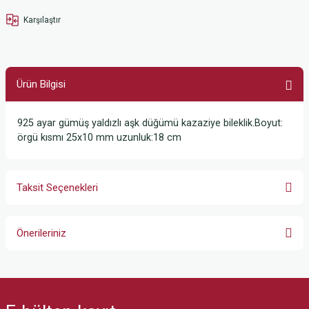
Karşılaştır
Ürün Bilgisi
925 ayar gümüş yaldızlı aşk düğümü kazaziye bileklik.Boyut:
örgü kısmı 25x10 mm uzunluk:18 cm
Taksit Seçenekleri
Önerileriniz
Bu ürünün fiyat bilgisi, resim, ürün açıklamalarında ve diğer konularda
yetersiz gördüğünüz noktaları öneri formunu kullanarak tarafımıza
iletebilirsiniz.