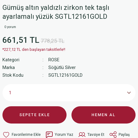
Gümüş altın yaldızlı zirkon tek taşlı
ayarlamalı yüzük SGTL12161GOLD
0 yorum
661,51 TL
778,25 TL
*227,12 TL den başlayan taksitlerle!!
Kategori
ROSE
Marka
Söğütlü Silver
Stok Kodu
SGTL12161GOLD
SEPETE EKLE
HEMEN AL
Yorum Yaz
Tavsiye Et
Paylaş