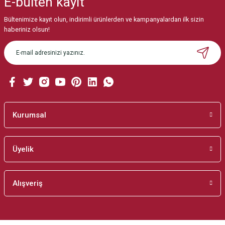
E-bülten
kayıt
Görüş ve önerileriniz için teşekkür ederiz.
Bültenimize kayıt olun, indirimli ürünlerden ve kampanyalardan ilk sizin
Ürün resmi kalitesiz, bozuk veya görüntülenemiyor.
haberiniz olsun!
Ürün açıklamasında eksik bilgiler bulunuyor.
Ürün bilgilerinde hatalar bulunuyor.
Ürün fiyatı diğer sitelerden daha pahalı.
Bu ürüne benzer farklı alternatifler olmalı.
Kurumsal
Üyelik
Gönder
Alışveriş