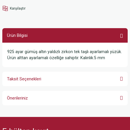
Karşılaştır
Ürün Bilgisi
925 ayar gümüş altın yaldızlı zirkon tek taşlı ayarlamalı yüzük.
Ürün alttan ayarlamalı özelliğe sahiptir. Kalınlık:5 mm
Taksit Seçenekleri
Önerileriniz
Bu ürünün fiyat bilgisi, resim, ürün açıklamalarında ve diğer konularda
yetersiz gördüğünüz noktaları öneri formunu kullanarak tarafımıza
iletebilirsiniz.