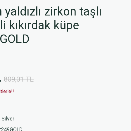
yaldızlı zirkon taşlı
li kıkırdak küpe
9GOLD
L
809,01 TL
lerle!!
 Silver
2249GOLD