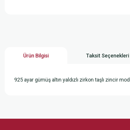
Ürün Bilgisi
Taksit Seçenekleri
925 ayar gümüş altın yaldızlı zirkon taşlı zincir m
Bu ürünün fiyat bilgisi, resim, ürün açıklamalarında ve diğer konularda
Görüş ve önerileriniz için teşekkür ederiz.