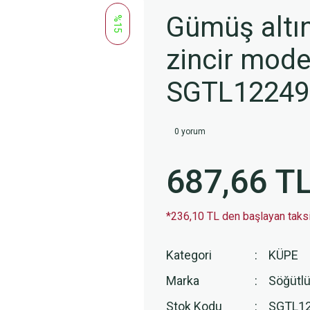
Gümüş altın 
%15
zincir mode
SGTL1224
0 yorum
687,66 T
*236,10 TL den başlayan taksit
Kategori
KÜPE
Marka
Söğütlü
Stok Kodu
SGTL1