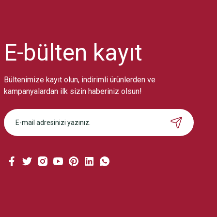
Ürün resmi kalitesiz, bozuk veya görüntülenemiyor.
Ürün açıklamasında eksik bilgiler bulunuyor.
Ürün bilgilerinde hatalar bulunuyor.
Ürün fiyatı diğer sitelerden daha pahalı.
E-bülten
kayıt
Bu ürüne benzer farklı alternatifler olmalı.
Bültenimize kayıt olun, indirimli ürünlerden ve
kampanyalardan ilk sizin haberiniz olsun!