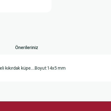
Önerileriniz
odeli kıkırdak küpe….Boyut:14x5 mm
 yetersiz gördüğünüz noktaları öneri formunu kullanarak tarafımıza iletebilirsini