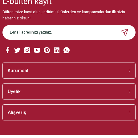
E-bülten
kayıt
Görüş ve önerileriniz için teşekkür ederiz.
Bültenimize kayıt olun, indirimli ürünlerden ve kampanyalardan ilk sizin
Ürün resmi kalitesiz, bozuk veya görüntülenemiyor.
haberiniz olsun!
Ürün açıklamasında eksik bilgiler bulunuyor.
Ürün bilgilerinde hatalar bulunuyor.
Ürün fiyatı diğer sitelerden daha pahalı.
Bu ürüne benzer farklı alternatifler olmalı.
Kurumsal
Üyelik
Gönder
Alışveriş