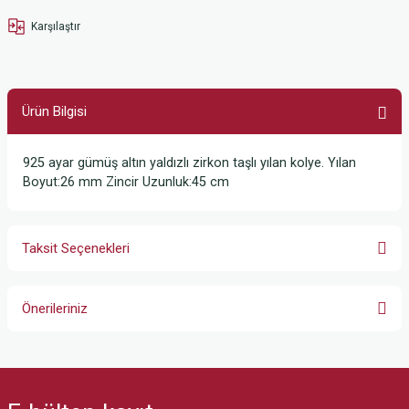
Karşılaştır
Ürün Bilgisi
925 ayar gümüş altın yaldızlı zirkon taşlı yılan kolye. Yılan
Boyut:26 mm Zincir Uzunluk:45 cm
Taksit Seçenekleri
Önerileriniz
Bu ürünün fiyat bilgisi, resim, ürün açıklamalarında ve diğer konularda
yetersiz gördüğünüz noktaları öneri formunu kullanarak tarafımıza
iletebilirsiniz.