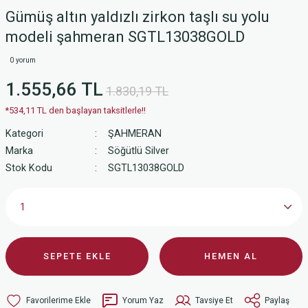
Gümüş altın yaldızlı zirkon taşlı su yolu
modeli şahmeran SGTL13038GOLD
0 yorum
1.555,66 TL
1.830,19 TL
*534,11 TL den başlayan taksitlerle!!
Kategori
ŞAHMERAN
Marka
Söğütlü Silver
Stok Kodu
SGTL13038GOLD
SEPETE EKLE
HEMEN AL
Yorum Yaz
Tavsiye Et
Paylaş