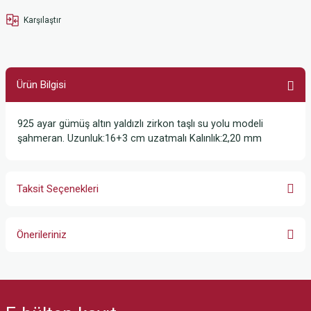
Karşılaştır
Ürün Bilgisi
925 ayar gümüş altın yaldızlı zirkon taşlı su yolu modeli
şahmeran. Uzunluk:16+3 cm uzatmalı Kalınlık:2,20 mm
Taksit Seçenekleri
Önerileriniz
Bu ürünün fiyat bilgisi, resim, ürün açıklamalarında ve diğer konularda
yetersiz gördüğünüz noktaları öneri formunu kullanarak tarafımıza
iletebilirsiniz.