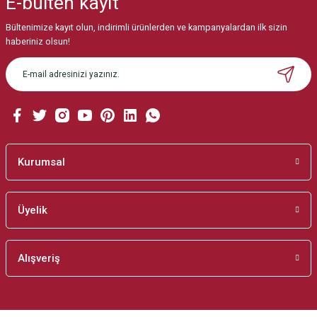
E-bülten
kayıt
Görüş ve önerileriniz için teşekkür ederiz.
Bültenimize kayıt olun, indirimli ürünlerden ve kampanyalardan ilk sizin
Ürün resmi kalitesiz, bozuk veya görüntülenemiyor.
haberiniz olsun!
Ürün açıklamasında eksik bilgiler bulunuyor.
Ürün bilgilerinde hatalar bulunuyor.
Ürün fiyatı diğer sitelerden daha pahalı.
Bu ürüne benzer farklı alternatifler olmalı.
Kurumsal
Üyelik
Gönder
Alışveriş