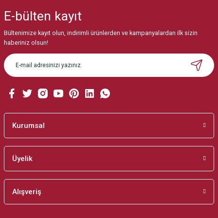
iletebilirsiniz.
E-bülten
kayıt
Görüş ve önerileriniz için teşekkür ederiz.
Bültenimize kayıt olun, indirimli ürünlerden ve kampanyalardan ilk sizin
Ürün resmi kalitesiz, bozuk veya görüntülenemiyor.
haberiniz olsun!
Ürün açıklamasında eksik bilgiler bulunuyor.
Ürün bilgilerinde hatalar bulunuyor.
Ürün fiyatı diğer sitelerden daha pahalı.
Bu ürüne benzer farklı alternatifler olmalı.
Kurumsal
Üyelik
Gönder
Alışveriş