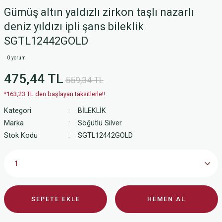
Gümüş altın yaldızlı zirkon taşlı nazarlı
deniz yıldızı ipli şans bileklik
SGTL12442GOLD
0 yorum
475,44 TL
559,34 TL
*163,23 TL den başlayan taksitlerle!!
Kategori
BİLEKLİK
Marka
Söğütlü Silver
Stok Kodu
SGTL12442GOLD
SEPETE EKLE
HEMEN AL