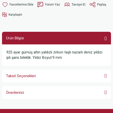
Yorum Yaz
Tavsiye Et
Paylaş
Karşılaştır
Ürün Bilgisi
925 ayar gümüş altın yaldızlı zirkon taşlı nazarlı deniz yıldızı
ipli şans bileklik. Yıldız Boyut:9 mm
Taksit Seçenekleri
Önerileriniz
Bu ürünün fiyat bilgisi, resim, ürün açıklamalarında ve diğer konularda
yetersiz gördüğünüz noktaları öneri formunu kullanarak tarafımıza