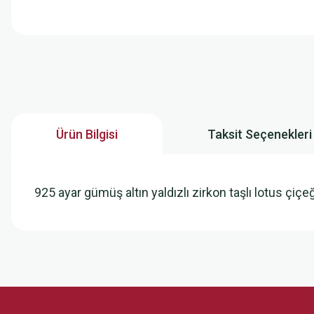
Ürün Bilgisi
Taksit Seçenekleri
925 ayar gümüş altın yaldızlı zirkon taşlı lotus ç
Bu ürünün fiyat bilgisi, resim, ürün açıklamalarında ve diğer konularda
Görüş ve önerileriniz için teşekkür ederiz.