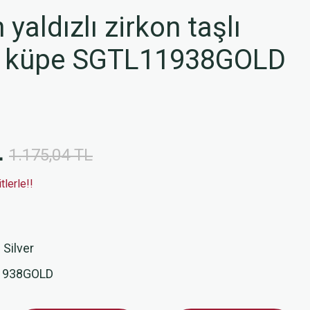
yaldızlı zirkon taşlı
ği küpe SGTL11938GOLD
L
1.175,04 TL
lerle!!
 Silver
1938GOLD