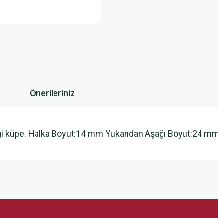
Önerileriniz
içeği küpe. Halka Boyut:14 mm Yukarıdan Aşağı Boyut:24 m
 yetersiz gördüğünüz noktaları öneri formunu kullanarak tarafımıza iletebilirsini