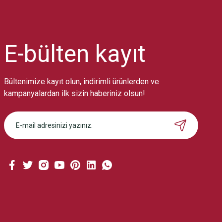
Ürün resmi kalitesiz, bozuk veya görüntülenemiyor.
Ürün açıklamasında eksik bilgiler bulunuyor.
Ürün bilgilerinde hatalar bulunuyor.
Ürün fiyatı diğer sitelerden daha pahalı.
E-bülten
kayıt
Bu ürüne benzer farklı alternatifler olmalı.
Bültenimize kayıt olun, indirimli ürünlerden ve
kampanyalardan ilk sizin haberiniz olsun!