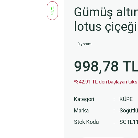
Gümüş altın 
%15
lotus çiçe
0 yorum
998,78 T
*342,91 TL den başlayan taksit
Kategori
KÜPE
Marka
Söğütlü
Stok Kodu
SGTL1