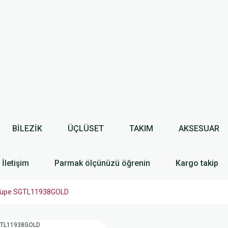
BİLEZİK
ÜÇLÜSET
TAKIM
AKSESUAR
İletişim
Parmak ölçünüzü öğrenin
Kargo takip
eği küpe SGTL11938GOLD