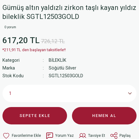
Gümüş altın yaldızlı zirkon taşlı kayan yıldız
bileklik SGTL12503GOLD
0 yorum
617,20 TL
726,12 TL
*211,91 TL den başlayan taksitlerle!!
Kategori
BİLEKLİK
Marka
Söğütlü Silver
Stok Kodu
SGTL12503GOLD
SEPETE EKLE
HEMEN AL
Yorum Yaz
Tavsiye Et
Paylaş