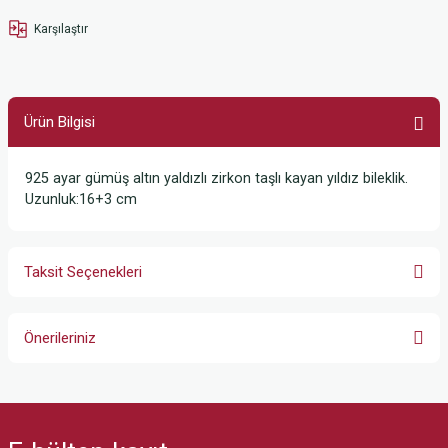
Karşılaştır
Ürün Bilgisi
925 ayar gümüş altın yaldızlı zirkon taşlı kayan yıldız bileklik.
Uzunluk:16+3 cm
Taksit Seçenekleri
Önerileriniz
Bu ürünün fiyat bilgisi, resim, ürün açıklamalarında ve diğer konularda
yetersiz gördüğünüz noktaları öneri formunu kullanarak tarafımıza
iletebilirsiniz.