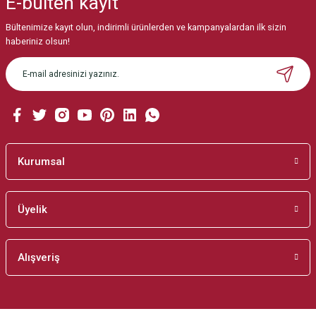
E-bülten
kayıt
Görüş ve önerileriniz için teşekkür ederiz.
Bültenimize kayıt olun, indirimli ürünlerden ve kampanyalardan ilk sizin
Ürün resmi kalitesiz, bozuk veya görüntülenemiyor.
haberiniz olsun!
Ürün açıklamasında eksik bilgiler bulunuyor.
Ürün bilgilerinde hatalar bulunuyor.
Ürün fiyatı diğer sitelerden daha pahalı.
Bu ürüne benzer farklı alternatifler olmalı.
Kurumsal
Üyelik
Gönder
Alışveriş