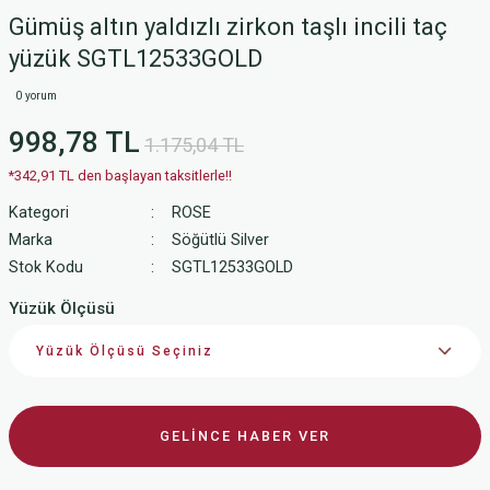
Gümüş altın yaldızlı zirkon taşlı incili taç
yüzük SGTL12533GOLD
0 yorum
998,78 TL
1.175,04 TL
*342,91 TL den başlayan taksitlerle!!
Kategori
ROSE
Marka
Söğütlü Silver
Stok Kodu
SGTL12533GOLD
Yüzük Ölçüsü
GELİNCE HABER VER