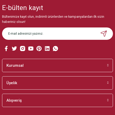
iletebilirsiniz.
E-bülten
kayıt
Görüş ve önerileriniz için teşekkür ederiz.
Bültenimize kayıt olun, indirimli ürünlerden ve kampanyalardan ilk sizin
Ürün resmi kalitesiz, bozuk veya görüntülenemiyor.
haberiniz olsun!
Ürün açıklamasında eksik bilgiler bulunuyor.
Ürün bilgilerinde hatalar bulunuyor.
Ürün fiyatı diğer sitelerden daha pahalı.
Bu ürüne benzer farklı alternatifler olmalı.
Kurumsal
Üyelik
Gönder
Alışveriş