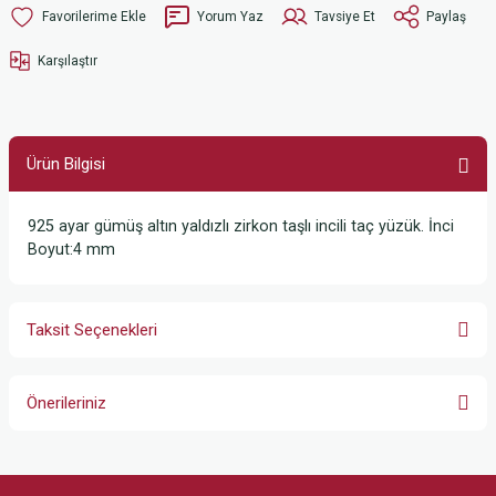
Yorum Yaz
Tavsiye Et
Paylaş
Karşılaştır
Ürün Bilgisi
925 ayar gümüş altın yaldızlı zirkon taşlı incili taç yüzük. İnci
Boyut:4 mm
Taksit Seçenekleri
Önerileriniz
Bu ürünün fiyat bilgisi, resim, ürün açıklamalarında ve diğer konularda
yetersiz gördüğünüz noktaları öneri formunu kullanarak tarafımıza