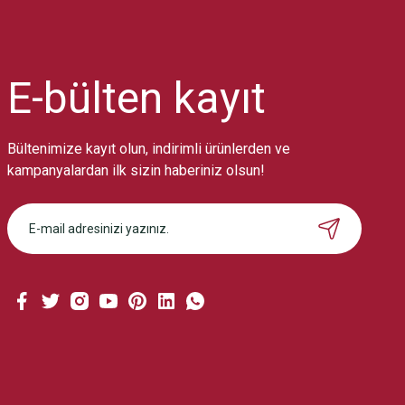
Ürün resmi kalitesiz, bozuk veya görüntülenemiyor.
Ürün açıklamasında eksik bilgiler bulunuyor.
Ürün bilgilerinde hatalar bulunuyor.
Ürün fiyatı diğer sitelerden daha pahalı.
E-bülten
kayıt
Bu ürüne benzer farklı alternatifler olmalı.
Bültenimize kayıt olun, indirimli ürünlerden ve
kampanyalardan ilk sizin haberiniz olsun!