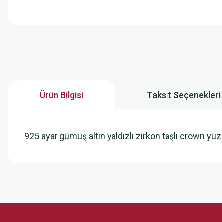
Ürün Bilgisi
Taksit Seçenekleri
925 ayar gümüş altın yaldızlı zirkon taşlı crown yüz
Bu ürünün fiyat bilgisi, resim, ürün açıklamalarında ve diğer konularda
Görüş ve önerileriniz için teşekkür ederiz.