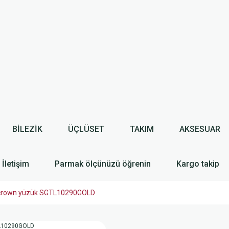
BİLEZİK
ÜÇLÜSET
TAKIM
AKSESUAR
İletişim
Parmak ölçünüzü öğrenin
Kargo takip
şlı crown yüzük SGTL10290GOLD