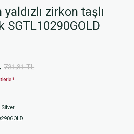
yaldızlı zirkon taşlı
ük SGTL10290GOLD
L
731,81 TL
lerle!!
 Silver
0290GOLD