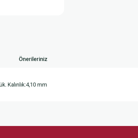
Önerileriniz
ük. Kalınlık:4,10 mm
 yetersiz gördüğünüz noktaları öneri formunu kullanarak tarafımıza iletebilirsini