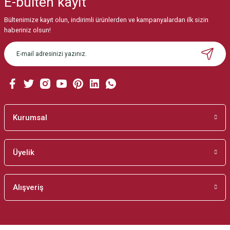
E-bülten
kayıt
Görüş ve önerileriniz için teşekkür ederiz.
Bültenimize kayıt olun, indirimli ürünlerden ve kampanyalardan ilk sizin
Ürün resmi kalitesiz, bozuk veya görüntülenemiyor.
haberiniz olsun!
Ürün açıklamasında eksik bilgiler bulunuyor.
Ürün bilgilerinde hatalar bulunuyor.
Ürün fiyatı diğer sitelerden daha pahalı.
Bu ürüne benzer farklı alternatifler olmalı.
Kurumsal
Üyelik
Gönder
Alışveriş