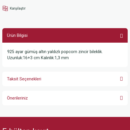
Karşılaştır
Ürün Bilgisi
925 ayar gümüş altın yaldızlı popcorn zincir bileklik.
Uzunluk:16+3 cm Kalınlık:1,3 mm
Taksit Seçenekleri
Önerileriniz
Bu ürünün fiyat bilgisi, resim, ürün açıklamalarında ve diğer konularda
yetersiz gördüğünüz noktaları öneri formunu kullanarak tarafımıza
iletebilirsiniz.