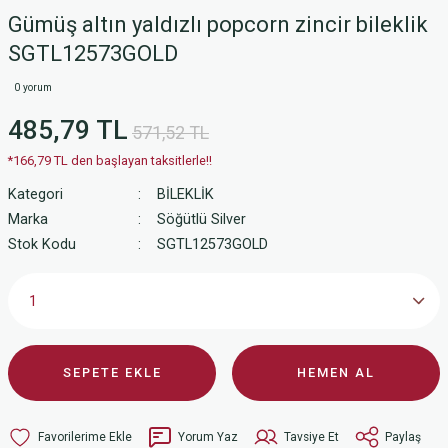
Gümüş altın yaldızlı popcorn zincir bileklik
SGTL12573GOLD
0 yorum
485,79 TL
571,52 TL
*166,79 TL den başlayan taksitlerle!!
Kategori
BİLEKLİK
Marka
Söğütlü Silver
Stok Kodu
SGTL12573GOLD
SEPETE EKLE
HEMEN AL
Yorum Yaz
Tavsiye Et
Paylaş