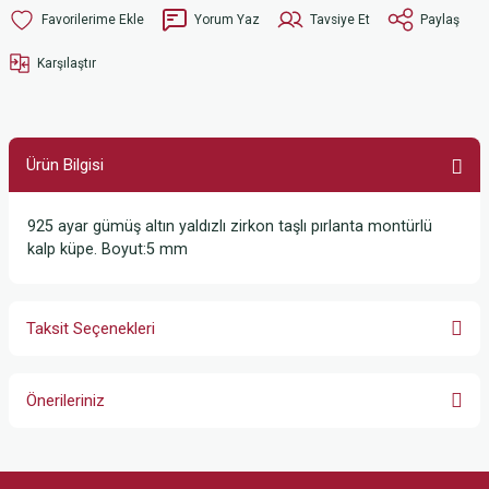
Yorum Yaz
Tavsiye Et
Paylaş
Karşılaştır
Ürün Bilgisi
925 ayar gümüş altın yaldızlı zirkon taşlı pırlanta montürlü
kalp küpe. Boyut:5 mm
Taksit Seçenekleri
Önerileriniz
Bu ürünün fiyat bilgisi, resim, ürün açıklamalarında ve diğer konularda
yetersiz gördüğünüz noktaları öneri formunu kullanarak tarafımıza