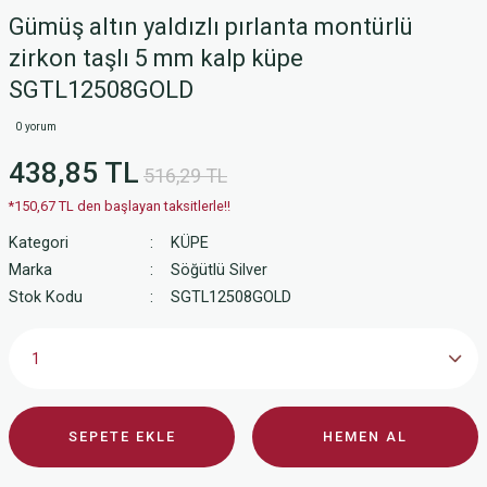
Gümüş altın yaldızlı pırlanta montürlü
zirkon taşlı 5 mm kalp küpe
SGTL12508GOLD
0 yorum
438,85 TL
516,29 TL
*150,67 TL den başlayan taksitlerle!!
Kategori
KÜPE
Marka
Söğütlü Silver
Stok Kodu
SGTL12508GOLD
SEPETE EKLE
HEMEN AL