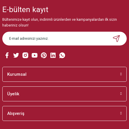
iletebilirsiniz.
E-bülten
kayıt
Görüş ve önerileriniz için teşekkür ederiz.
Bültenimize kayıt olun, indirimli ürünlerden ve kampanyalardan ilk sizin
Ürün resmi kalitesiz, bozuk veya görüntülenemiyor.
haberiniz olsun!
Ürün açıklamasında eksik bilgiler bulunuyor.
Ürün bilgilerinde hatalar bulunuyor.
Ürün fiyatı diğer sitelerden daha pahalı.
Bu ürüne benzer farklı alternatifler olmalı.
Kurumsal
Üyelik
Gönder
Alışveriş