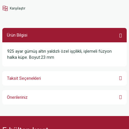
Karşılaştır
Ürün Bilgisi
925 ayar gümüş altın yaldızlı özel işçilikli, işlemeli füzyon
halka küpe. Boyut:23 mm
Taksit Seçenekleri
Önerileriniz
Bu ürünün fiyat bilgisi, resim, ürün açıklamalarında ve diğer konularda
yetersiz gördüğünüz noktaları öneri formunu kullanarak tarafımıza
iletebilirsiniz.