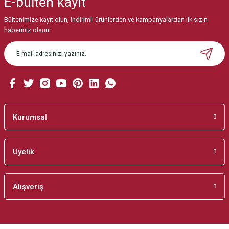
E-bülten
kayıt
Görüş ve önerileriniz için teşekkür ederiz.
Bültenimize kayıt olun, indirimli ürünlerden ve kampanyalardan ilk sizin
Ürün resmi kalitesiz, bozuk veya görüntülenemiyor.
haberiniz olsun!
Ürün açıklamasında eksik bilgiler bulunuyor.
Ürün bilgilerinde hatalar bulunuyor.
Ürün fiyatı diğer sitelerden daha pahalı.
Bu ürüne benzer farklı alternatifler olmalı.
Kurumsal
Üyelik
Gönder
Alışveriş