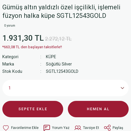
Gümüş altın yaldızlı özel işçilikli, işlemeli
füzyon halka küpe SGTL12543GOLD
0 yorum
1.931,30 TL
2.272,12 TL
*663,08 TL den başlayan taksitlerle!!
Kategori
KÜPE
Marka
Söğütlü Silver
Stok Kodu
SGTL12543GOLD
SEPETE EKLE
HEMEN AL
Yorum Yaz
Tavsiye Et
Paylaş