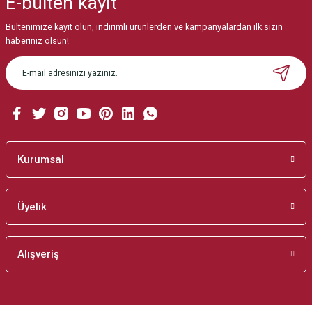
E-bülten
kayıt
Görüş ve önerileriniz için teşekkür ederiz.
Bültenimize kayıt olun, indirimli ürünlerden ve kampanyalardan ilk sizin
Ürün resmi kalitesiz, bozuk veya görüntülenemiyor.
haberiniz olsun!
Ürün açıklamasında eksik bilgiler bulunuyor.
Ürün bilgilerinde hatalar bulunuyor.
Ürün fiyatı diğer sitelerden daha pahalı.
Bu ürüne benzer farklı alternatifler olmalı.
Kurumsal
Üyelik
Gönder
Alışveriş