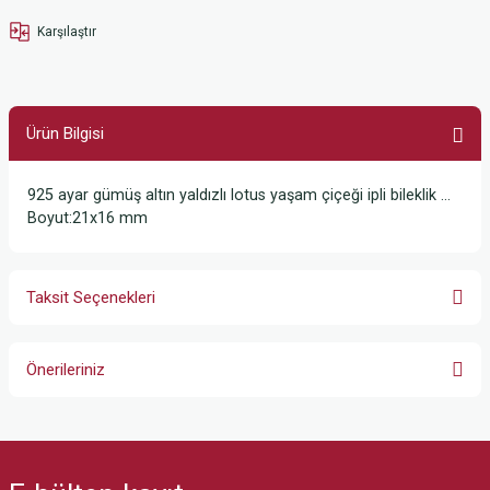
Karşılaştır
Ürün Bilgisi
925 ayar gümüş altın yaldızlı lotus yaşam çiçeği ipli bileklik …
Boyut:21x16 mm
Taksit Seçenekleri
Önerileriniz
Bu ürünün fiyat bilgisi, resim, ürün açıklamalarında ve diğer konularda
yetersiz gördüğünüz noktaları öneri formunu kullanarak tarafımıza
iletebilirsiniz.