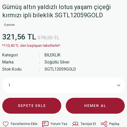
Gümüş altın yaldızlı lotus yaşam çiçeği
kırmızı ipli bileklik SGTL12059GOLD
0 yorum
321,56 TL
378,30 TL
*110,40 TL den başlayan taksitlerle!!
Kategori
BİLEKLİK
Marka
Söğütlü Silver
Stok Kodu
SGTL12059GOLD
SEPETE EKLE
HEMEN AL
Yorum Yaz
Tavsiye Et
Paylaş