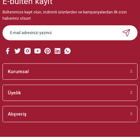
E-bülten
kayıt
Görüş ve önerileriniz için teşekkür ederiz.
Bültenimize kayıt olun, indirimli ürünlerden ve kampanyalardan ilk sizin
Ürün resmi kalitesiz, bozuk veya görüntülenemiyor.
haberiniz olsun!
Ürün açıklamasında eksik bilgiler bulunuyor.
Ürün bilgilerinde hatalar bulunuyor.
Ürün fiyatı diğer sitelerden daha pahalı.
Bu ürüne benzer farklı alternatifler olmalı.
Kurumsal
Üyelik
Gönder
Alışveriş