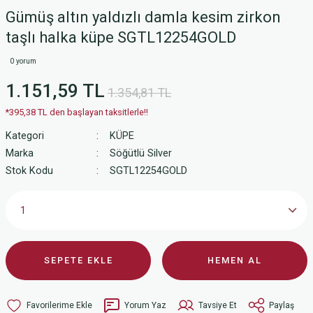
Gümüş altın yaldızlı damla kesim zirkon
taşlı halka küpe SGTL12254GOLD
0 yorum
1.151,59 TL
1.354,81 TL
*395,38 TL den başlayan taksitlerle!!
Kategori
KÜPE
Marka
Söğütlü Silver
Stok Kodu
SGTL12254GOLD
SEPETE EKLE
HEMEN AL
Yorum Yaz
Tavsiye Et
Paylaş