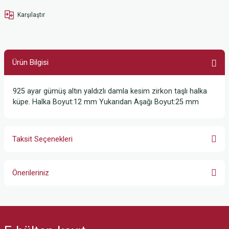
Karşılaştır
Ürün Bilgisi
925 ayar gümüş altın yaldızlı damla kesim zirkon taşlı halka
küpe. Halka Boyut:12 mm Yukarıdan Aşağı Boyut:25 mm
Taksit Seçenekleri
Önerileriniz
Bu ürünün fiyat bilgisi, resim, ürün açıklamalarında ve diğer konularda
yetersiz gördüğünüz noktaları öneri formunu kullanarak tarafımıza
iletebilirsiniz.