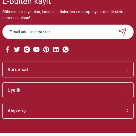
E-bülten
kayıt
Görüş ve önerileriniz için teşekkür ederiz.
Bültenimize kayıt olun, indirimli ürünlerden ve kampanyalardan ilk sizin
Ürün resmi kalitesiz, bozuk veya görüntülenemiyor.
haberiniz olsun!
Ürün açıklamasında eksik bilgiler bulunuyor.
Ürün bilgilerinde hatalar bulunuyor.
Ürün fiyatı diğer sitelerden daha pahalı.
Bu ürüne benzer farklı alternatifler olmalı.
Kurumsal
Üyelik
Gönder
Alışveriş