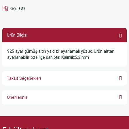
Karşılaştır
Ürün Bilgisi
925 ayar gümüş altın yaldızlı ayarlamalı yüzük. Ürün alttan
ayarlanabilir özelliğe sahiptir. Kalınlık:5,3 mm
Taksit Seçenekleri
Önerileriniz
Bu ürünün fiyat bilgisi, resim, ürün açıklamalarında ve diğer konularda
yetersiz gördüğünüz noktaları öneri formunu kullanarak tarafımıza
iletebilirsiniz.