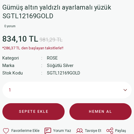
Gümüş altın yaldızlı ayarlamalı yüzük
SGTL12169GOLD
0 yorum
834,10 TL
981,29 TL
*286,37 TL den başlayan taksitlerle!!
Kategori
ROSE
Marka
Söğütlü Silver
Stok Kodu
SGTL12169GOLD
SEPETE EKLE
HEMEN AL
Yorum Yaz
Tavsiye Et
Paylaş