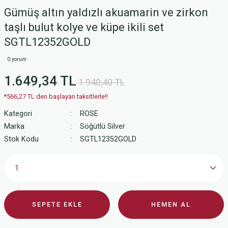
Gümüş altın yaldızlı akuamarin ve zirkon
taşlı bulut kolye ve küpe ikili set
SGTL12352GOLD
0 yorum
1.649,34 TL
1.940,40 TL
*566,27 TL den başlayan taksitlerle!!
Kategori
ROSE
Marka
Söğütlü Silver
Stok Kodu
SGTL12352GOLD
SEPETE EKLE
HEMEN AL