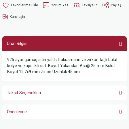
Yorum Yaz
Tavsiye Et
Paylaş
Karşılaştır
Ürün Bilgisi
925 ayar gümüş altın yaldızlı akuamarin ve zirkon taşlı bulut
kolye ve küpe ikili set. Boyut Yukarıdan Aşağı:25 mm Bulut
Boyut:12,7x9 mm Zincir Uzunluk:45 cm
Taksit Seçenekleri
Önerileriniz
Bu ürünün fiyat bilgisi, resim, ürün açıklamalarında ve diğer konularda