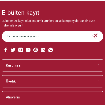
yetersiz gördüğünüz noktaları öneri formunu kullanarak tarafımıza
iletebilirsiniz.
E-bülten
kayıt
Görüş ve önerileriniz için teşekkür ederiz.
Bültenimize kayıt olun, indirimli ürünlerden ve kampanyalardan ilk sizin
Ürün resmi kalitesiz, bozuk veya görüntülenemiyor.
haberiniz olsun!
Ürün açıklamasında eksik bilgiler bulunuyor.
Ürün bilgilerinde hatalar bulunuyor.
Ürün fiyatı diğer sitelerden daha pahalı.
Bu ürüne benzer farklı alternatifler olmalı.
Kurumsal
Üyelik
Gönder
Alışveriş