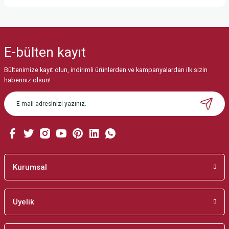
Bu ürünün fiyat bilgisi, resim, ürün açıklamalarında ve diğer konularda
yetersiz gördüğünüz noktaları öneri formunu kullanarak tarafımıza
iletebilirsiniz.
E-bülten
kayıt
Görüş ve önerileriniz için teşekkür ederiz.
Bültenimize kayıt olun, indirimli ürünlerden ve kampanyalardan ilk sizin
Ürün resmi kalitesiz, bozuk veya görüntülenemiyor.
haberiniz olsun!
Ürün açıklamasında eksik bilgiler bulunuyor.
Ürün bilgilerinde hatalar bulunuyor.
Ürün fiyatı diğer sitelerden daha pahalı.
Bu ürüne benzer farklı alternatifler olmalı.
Kurumsal
Üyelik
Gönder