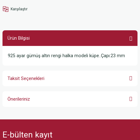
Karşılaştır
Ürün Bilgisi
925 ayar gümüş altın rengi halka modeli küpe..Çapı:23 mm
Taksit Seçenekleri
Önerileriniz
Bu ürünün fiyat bilgisi, resim, ürün açıklamalarında ve diğer konularda
yetersiz gördüğünüz noktaları öneri formunu kullanarak tarafımıza
iletebilirsiniz.
E-bülten
kayıt
Görüş ve önerileriniz için teşekkür ederiz.