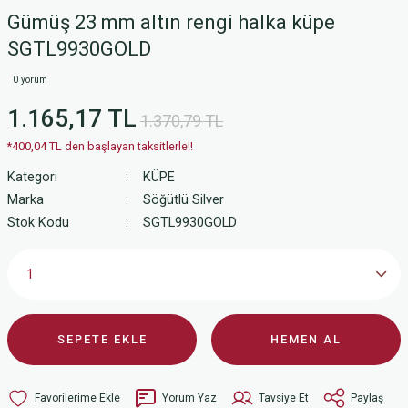
Gümüş 23 mm altın rengi halka küpe
SGTL9930GOLD
0 yorum
1.165,17 TL
1.370,79 TL
*400,04 TL den başlayan taksitlerle!!
Kategori
KÜPE
Marka
Söğütlü Silver
Stok Kodu
SGTL9930GOLD
SEPETE EKLE
HEMEN AL
Yorum Yaz
Tavsiye Et
Paylaş