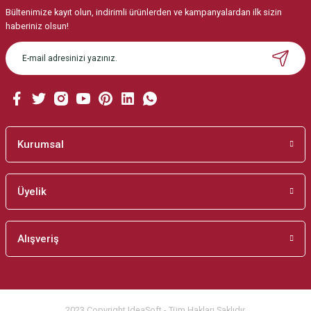
Bültenimize kayıt olun, indirimli ürünlerden ve kampanyalardan ilk sizin
Ürün resmi kalitesiz, bozuk veya görüntülenemiyor.
haberiniz olsun!
Ürün açıklamasında eksik bilgiler bulunuyor.
Ürün bilgilerinde hatalar bulunuyor.
Ürün fiyatı diğer sitelerden daha pahalı.
Bu ürüne benzer farklı alternatifler olmalı.
Kurumsal
Üyelik
Gönder
Alışveriş
2023 Copyright IdeaSoft - Tüm Hakları Saklıdır.