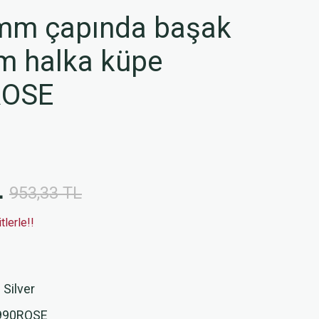
mm çapında başak
ım halka küpe
ROSE
L
953,33 TL
lerle!!
 Silver
990ROSE