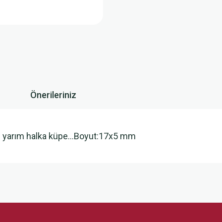
Önerileriniz
i yarım halka küpe…Boyut:17x5 mm
 yetersiz gördüğünüz noktaları öneri formunu kullanarak tarafımıza iletebilirsini