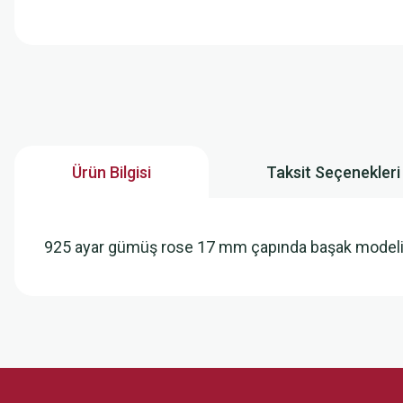
Ürün Bilgisi
Taksit Seçenekleri
925 ayar gümüş rose 17 mm çapında başak model
Bu ürünün fiyat bilgisi, resim, ürün açıklamalarında ve diğer konularda
Görüş ve önerileriniz için teşekkür ederiz.