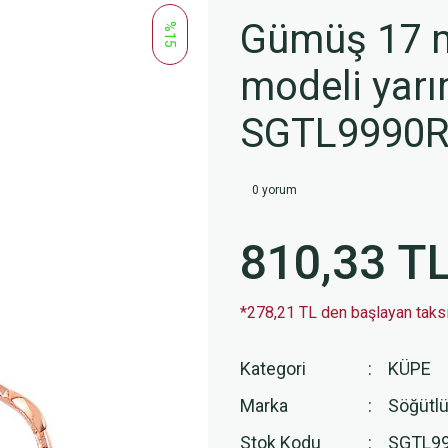
Gümüş 17 
%15
modeli yar
SGTL9990
0 yorum
810,33 T
*278,21 TL den başlayan taksit
Kategori
KÜPE
Marka
Söğütlü
Stok Kodu
SGTL9