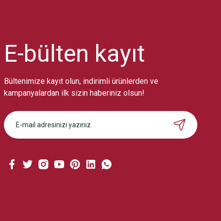
Ürün resmi kalitesiz, bozuk veya görüntülenemiyor.
Ürün açıklamasında eksik bilgiler bulunuyor.
Ürün bilgilerinde hatalar bulunuyor.
Ürün fiyatı diğer sitelerden daha pahalı.
E-bülten
kayıt
Bu ürüne benzer farklı alternatifler olmalı.
Bültenimize kayıt olun, indirimli ürünlerden ve
kampanyalardan ilk sizin haberiniz olsun!