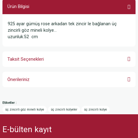
Ürün Bilgisi
925 ayar gümüş rose arkadan tek zincir le bağlanan üç
zincirli göz mineli kolye...
uzunluk:52 cm
Taksit Seçenekleri
Önerileriniz
Bu ürünün fiyat bilgisi, resim, ürün açıklamalarında ve diğer konularda
yetersiz gördüğünüz noktaları öneri formunu kullanarak tarafımıza
Etiketler :
iletebilirsiniz.
üç zincirli göz mineli kolye
üç zincirli kolyeler
üç zincirli kolye
Görüş ve önerileriniz için teşekkür ederiz.
E-bülten
kayıt
Ürün resmi kalitesiz, bozuk veya görüntülenemiyor.