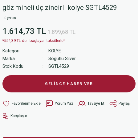
göz mineli üç zincirli kolye SGTL4529
0 yorum
1.614,73 TL
1.899,68 TL
*554,39 TL den başlayan taksitlerle!!
Kategori
KOLYE
Marka
Söğütlü Silver
Stok Kodu
SGTL4529
GELİNCE HABER VER
Yorum Yaz
Tavsiye Et
Paylaş
Karşılaştır