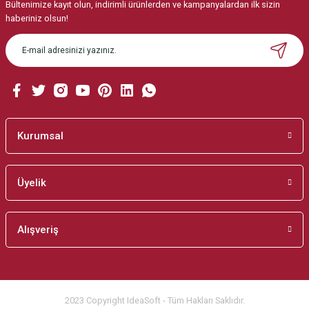
Ürün açıklamasında eksik bilgiler bulunuyor.
Bültenimize kayıt olun, indirimli ürünlerden ve kampanyalardan ilk sizin
haberiniz olsun!
Ürün bilgilerinde hatalar bulunuyor.
Ürün fiyatı diğer sitelerden daha pahalı.
Bu ürüne benzer farklı alternatifler olmalı.
Kurumsal
Gönder
Üyelik
Alışveriş
2023 Copyright IdeaSoft - Tüm Hakları Saklıdır.