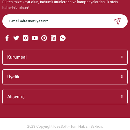
Ürün açıklamasında eksik bilgiler bulunuyor.
Bültenimize kayıt olun, indirimli ürünlerden ve kampanyalardan ilk sizin
haberiniz olsun!
Ürün bilgilerinde hatalar bulunuyor.
Ürün fiyatı diğer sitelerden daha pahalı.
Bu ürüne benzer farklı alternatifler olmalı.
Kurumsal
Gönder
Üyelik
Alışveriş
2023 Copyright IdeaSoft - Tüm Hakları Saklıdır.