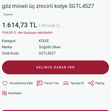
göz mineli üç zincirli kolye SGTL4527
0 yorum
1.614,73 TL
1.899,68 TL
*554,39 TL den başlayan taksitlerle!!
Kategori
KOLYE
Marka
Söğütlü Silver
Stok Kodu
SGTL4527
GELİNCE HABER VER
Yorum Yaz
Tavsiye Et
Paylaş
Karşılaştır