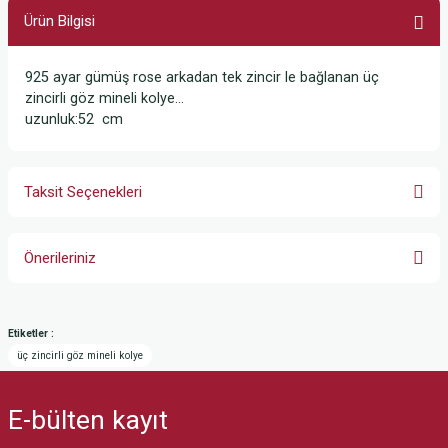
Ürün Bilgisi
925 ayar gümüş rose arkadan tek zincir le bağlanan üç
zincirli göz mineli kolye...
uzunluk:52 cm
Taksit Seçenekleri
Önerileriniz
Bu ürünün fiyat bilgisi, resim, ürün açıklamalarında ve diğer konularda
yetersiz gördüğünüz noktaları öneri formunu kullanarak tarafımıza
Etiketler :
iletebilirsiniz.
üç zincirli göz mineli kolye
Görüş ve önerileriniz için teşekkür ederiz.
E-bülten
kayıt
Ürün resmi kalitesiz, bozuk veya görüntülenemiyor.