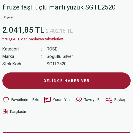
firuze taşlı üçlü martı yüzük SGTL2520
0 yorum
2.041,85 TL
2.402,18 TL
*701,04 TL den başlayan taksitlerle!!
Kategori
ROSE
Marka
Söğütlü Silver
Stok Kodu
SGTL2520
GELİNCE HABER VER
Yorum Yaz
Tavsiye Et
Paylaş
Karşılaştır