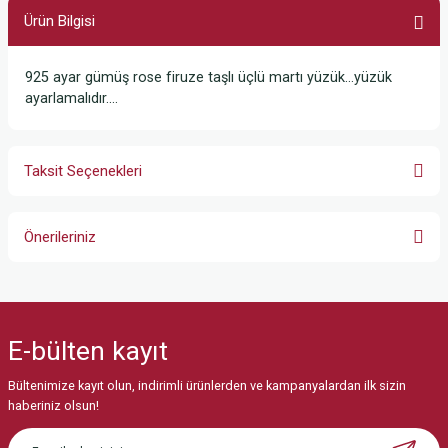
Ürün Bilgisi
925 ayar gümüş rose firuze taşlı üçlü martı yüzük...yüzük
ayarlamalıdır....
Taksit Seçenekleri
Önerileriniz
Bu ürünün fiyat bilgisi, resim, ürün açıklamalarında ve diğer konularda
yetersiz gördüğünüz noktaları öneri formunu kullanarak tarafımıza
iletebilirsiniz.
E-bülten
kayıt
Görüş ve önerileriniz için teşekkür ederiz.
Bültenimize kayıt olun, indirimli ürünlerden ve kampanyalardan ilk sizin
Ürün resmi kalitesiz, bozuk veya görüntülenemiyor.
haberiniz olsun!
Ürün açıklamasında eksik bilgiler bulunuyor.