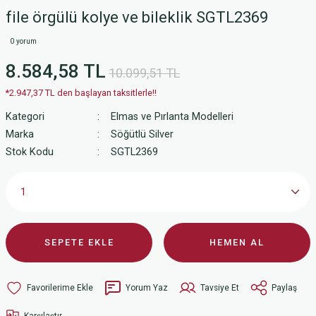
file örgülü kolye ve bileklik SGTL2369
0 yorum
8.584,58 TL
10.099,51 TL
*2.947,37 TL den başlayan taksitlerle!!
Kategori
Elmas ve Pırlanta Modelleri
Marka
Söğütlü Silver
Stok Kodu
SGTL2369
SEPETE EKLE
HEMEN AL
Yorum Yaz
Tavsiye Et
Paylaş
Karşılaştır