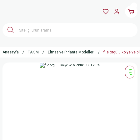
Anasayfa
TAKIM
Elmas ve Pırlanta Modelleri
file örgülü kolye ve b
%15