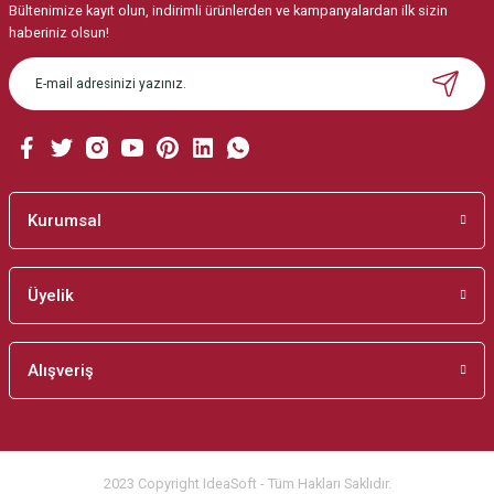
Bültenimize kayıt olun, indirimli ürünlerden ve kampanyalardan ilk sizin
Ürün resmi kalitesiz, bozuk veya görüntülenemiyor.
haberiniz olsun!
Ürün açıklamasında eksik bilgiler bulunuyor.
Ürün bilgilerinde hatalar bulunuyor.
Ürün fiyatı diğer sitelerden daha pahalı.
Bu ürüne benzer farklı alternatifler olmalı.
Kurumsal
Üyelik
Gönder
Alışveriş
2023 Copyright IdeaSoft - Tüm Hakları Saklıdır.