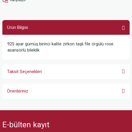
Ürün Bilgisi
925 ayar gümüş birinci kalite zirkon taşlı file örgülü rose
asansörlü bileklik
Taksit Seçenekleri
Önerileriniz
Bu ürünün fiyat bilgisi, resim, ürün açıklamalarında ve diğer konularda
yetersiz gördüğünüz noktaları öneri formunu kullanarak tarafımıza
iletebilirsiniz.
E-bülten
kayıt
Görüş ve önerileriniz için teşekkür ederiz.