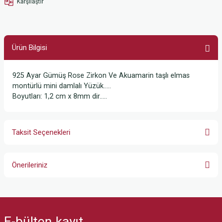
Karşılaştır
Ürün Bilgisi
925 Ayar Gümüş Rose Zirkon Ve Akuamarin taşlı elmas
montürlü mini damlalı Yüzük…..
Boyutları: 1,2 cm x 8mm dir…..
Taksit Seçenekleri
Önerileriniz
Bu ürünün fiyat bilgisi, resim, ürün açıklamalarında ve diğer konularda
yetersiz gördüğünüz noktaları öneri formunu kullanarak tarafımıza
iletebilirsiniz.
E-bülten
kayıt
Görüş ve önerileriniz için teşekkür ederiz.