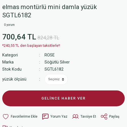
elmas montürlü mini damla yüzük
SGTL6182
0 yorum
700,64 TL
824,28 TL
*240,55 TL den başlayan taksitlerle!!
Kategori
ROSE
Marka
Söğütlü Silver
Stok Kodu
SGTL6182
yüzük ölçüsü
GELİNCE HABER VER
Yorum Yaz
Tavsiye Et
Paylaş