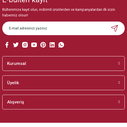
Bültenimize kayıt olun, indirimli ürünlerden ve kampanyalardan ilk sizin
Ürün resmi kalitesiz, bozuk veya görüntülenemiyor.
haberiniz olsun!
Ürün açıklamasında eksik bilgiler bulunuyor.
Ürün bilgilerinde hatalar bulunuyor.
Ürün fiyatı diğer sitelerden daha pahalı.
Bu ürüne benzer farklı alternatifler olmalı.
Kurumsal
Üyelik
Gönder
Alışveriş