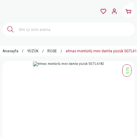
Anasayfa
YÜZÜK
ROSE
elmas montürlü mini damla yüzük SGTL6
%15