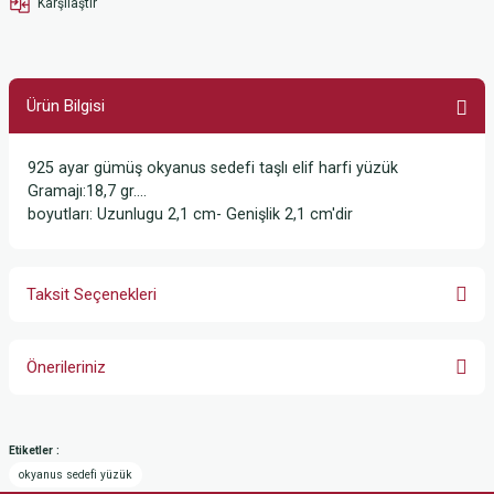
Karşılaştır
Ürün Bilgisi
925 ayar gümüş okyanus sedefi taşlı elif harfi yüzük
Gramajı:18,7 gr....
boyutları: Uzunlugu 2,1 cm- Genişlik 2,1 cm'dir
Taksit Seçenekleri
Önerileriniz
Bu ürünün fiyat bilgisi, resim, ürün açıklamalarında ve diğer konularda
yetersiz gördüğünüz noktaları öneri formunu kullanarak tarafımıza
Etiketler :
iletebilirsiniz.
okyanus sedefi yüzük
Görüş ve önerileriniz için teşekkür ederiz.