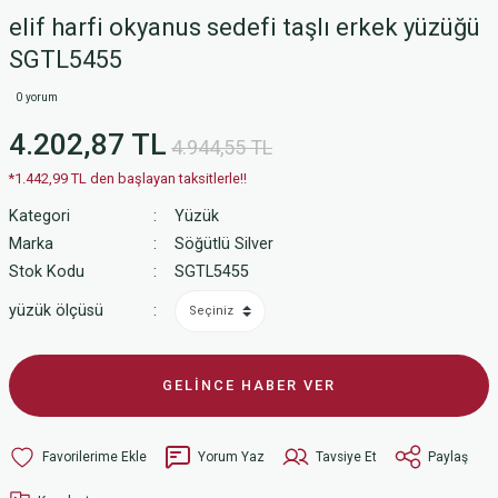
elif harfi okyanus sedefi taşlı erkek yüzüğü
SGTL5455
0 yorum
4.202,87 TL
4.944,55 TL
*1.442,99 TL den başlayan taksitlerle!!
Kategori
Yüzük
Marka
Söğütlü Silver
Stok Kodu
SGTL5455
yüzük ölçüsü
GELİNCE HABER VER
Yorum Yaz
Tavsiye Et
Paylaş