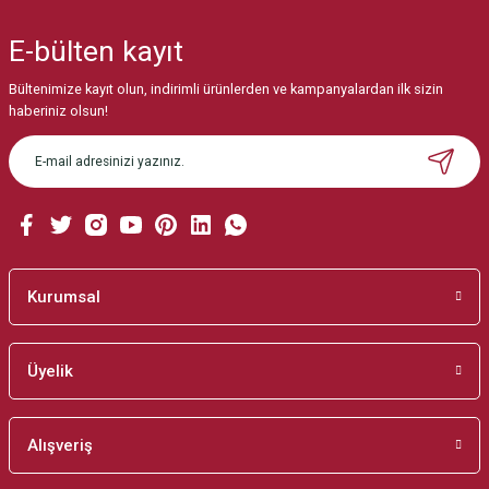
E-bülten
kayıt
Ürün resmi kalitesiz, bozuk veya görüntülenemiyor.
Ürün açıklamasında eksik bilgiler bulunuyor.
Bültenimize kayıt olun, indirimli ürünlerden ve kampanyalardan ilk sizin
haberiniz olsun!
Ürün bilgilerinde hatalar bulunuyor.
Ürün fiyatı diğer sitelerden daha pahalı.
Bu ürüne benzer farklı alternatifler olmalı.
Kurumsal
Gönder
Üyelik
Alışveriş